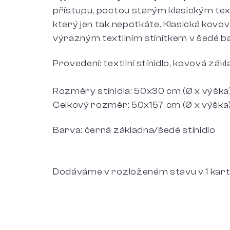
přístupu, poctou starým klasickým tex
který jen tak nepotkáte. Klasická kovo
výrazným textilním stínítkem v šedé ba
Provedení: textilní stínidlo, kovová zák
Rozměry stínidla: 50x30 cm (Ø x výška
Celkový rozměr: 50x157 cm (Ø x výška
Barva: černá základna/šedé stínidlo
Dodáváme v rozloženém stavu v 1 kart