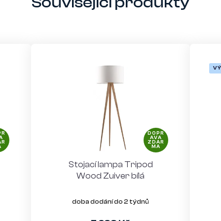
Související produkty
V
PR
DOPR
A
AVA
AR
ZDAR
A
MA
Stojací lampa Tripod
Wood Zuiver bílá
doba dodání do 2 týdnů