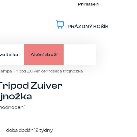
Přihlášení
PRÁZDNÝ KOŠÍK
NÁKUPNÍ
KOŠÍK
voltaika
Akční zboží
í lampa Tripod Zuiver černošedá trojnožka
Tripod Zuiver
ojnožka
 hodnocení
doba dodání 2 týdny