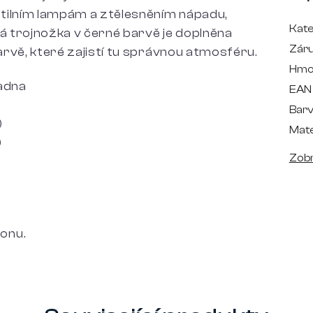
tilním lampám a ztělesněním nápadu,
Kate
vá trojnožka v černé barvě je doplněna
Zár
rvě, které zajistí tu správnou atmosféru.
Hmo
ladna
EAN
Bar
)
Mate
)
Zobr
onu.