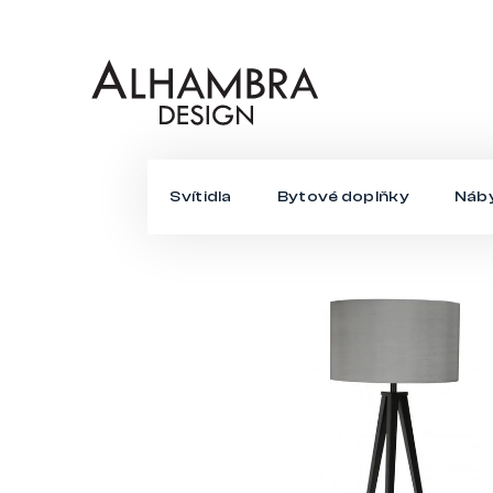
Přejít
na
obsah
Svítidla
Bytové doplňky
Náb