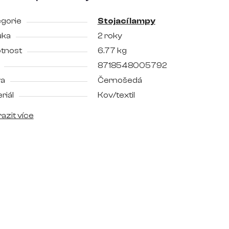
gorie
Stojací lampy
uka
2 roky
tnost
6.77 kg
8718548005792
va
Černošedá
riál
Kov/textil
azit více