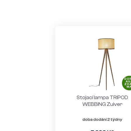
DO
AV
ZD
M
Stojací lampa TRIPOD
WEBBING Zuiver
doba dodání 2 týdny