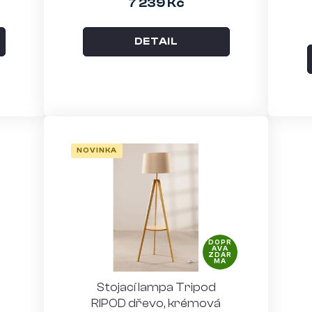
7 239 Kč
DETAIL
NOVINKA
DOPR
AVA
ZDAR
MA
Stojací lampa Tripod
RIPOD dřevo, krémová