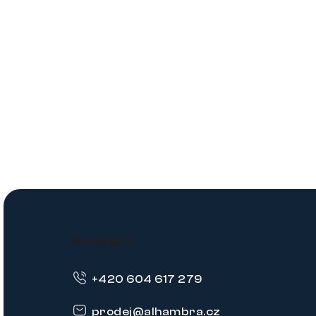
Z
á
Kontakt
p
+420 604 617 279
a
t
prodej
@
alhambra.cz