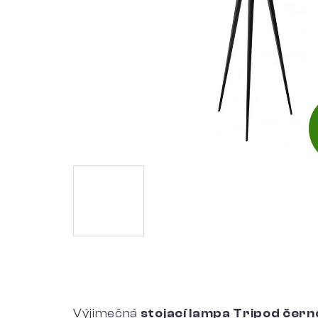
Výjimečná
stojací lampa Tripod čer