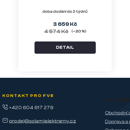
doba dodání do 2 týdnů
3 659 Kč
4 574 Kč
(–20 %)
DETAIL
KONTAKT PRO FVE
O nákup
+420 604 617 279
Obchodní 
prodej@solarnielektrarny.cz
Doprava a 