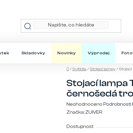
ytek
Skladovky
Novinky
Výprodej
Foto
Domů
/
Svítidla
/
Stojací lampy
/
Stojac
Stojací lampa 
černošedá tr
Průměrné
Neohodnoceno
Podrobnosti
hodnocení
Značka:
ZUIVER
produktu
Dostupnost
je