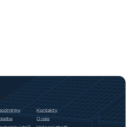
u
podmínky
Kontakty
platba
O nás