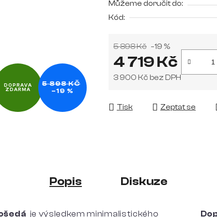
Můžeme doručit do:
0,0
Kód:
z
5
hvězdiček.
5 898 Kč
–19 %
4 719 Kč
3 900 Kč bez DPH
5 898 KČ
DOPRAVA
ZDARMA
–19 %
Měrná cena:
Tisk
Zeptat se
Popis
Diskuze
nošedá
je výsledkem minimalistického
Dop