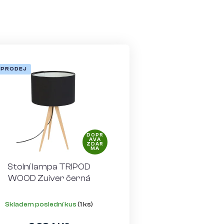
ÝPRODEJ
DOPR
AVA
ZDAR
MA
Stolní lampa TRIPOD
WOOD Zuiver černá
Skladem poslední kus
(1 ks)