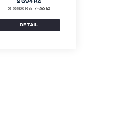
2 694 Kč
3 368 Kč
(–20 %)
DETAIL