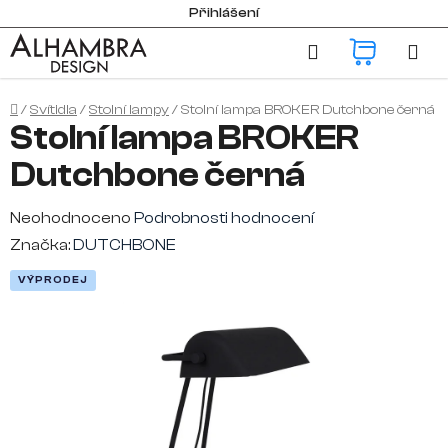
Přejít
Přihlášení
na
Hledat
NÁKUP
obsah
KOŠÍK
Domů
/
Svítidla
/
Stolní lampy
/
Stolní lampa BROKER Dutchbone černá
Stolní lampa BROKER
Dutchbone černá
Průměrné
Neohodnoceno
Podrobnosti hodnocení
hodnocení
Značka:
DUTCHBONE
produktu
VÝPRODEJ
je
0,0
z
5
hvězdiček.