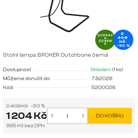
2
DOPRAV
408
A
ZDARM
KČ
A
–50 %
Stolní lampa BROKER Dutchbone černá
Dostupnost
Skladem
(1 ks)
Můžeme doručit do:
7.8.2026
Kód:
5200026
2 408 Kč
–50 %
1 204 Kč
DO KOŠÍKU
995 Kč bez DPH
Měrná cena: