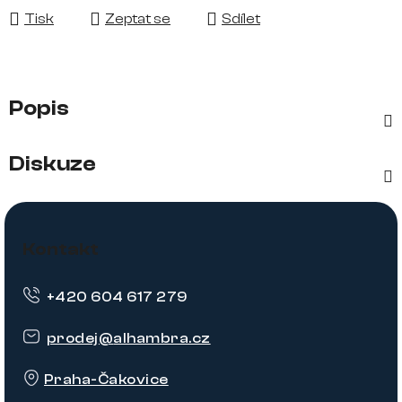
Tisk
Zeptat se
Sdílet
Popis
Diskuze
Z
á
Kontakt
p
+420 604 617 279
a
t
prodej
@
alhambra.cz
í
Praha-Čakovice