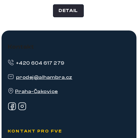
DETAIL
Z
á
Kontakt
p
+420 604 617 279
a
t
prodej
@
alhambra.cz
í
Praha-Čakovice
KONTAKT PRO FVE