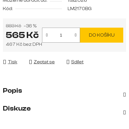
Můžeme doručit do:
11.8.2026
Kód:
LM2170BG
883 Kč
–36 %
565 Kč
DO KOŠÍKU
467 Kč bez DPH
Měrná cena:
Tisk
Zeptat se
Sdílet
Popis
Diskuze