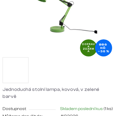
hvězdiček.
883
DOPRAV
A
KČ
ZDARM
–36 %
A
Jednoduchá stolní lampa, kovová, v zelené
barvě
Dostupnost
Skladem poslední kus
(1 ks)