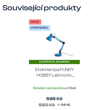
Související produkty
AKCE
VÝPRODEJ
DOPRAVA ZDARMA
Stolní lampa FUNKY
HOBBY Leitmotiv,
kov, modrá
Skladem poslední kus
(1 ks)
565 Kč
883 Kč
(–36 %)