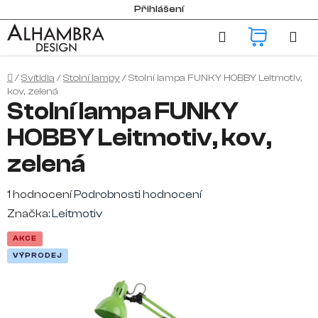
Přejít
Přihlášení
na
Hledat
NÁKUP
obsah
KOŠÍK
Domů
/
Svítidla
/
Stolní lampy
/
Stolní lampa FUNKY HOBBY Leitmotiv,
kov, zelená
Stolní lampa FUNKY
HOBBY Leitmotiv, kov,
zelená
Průměrné
1 hodnocení
Podrobnosti hodnocení
hodnocení
Značka:
Leitmotiv
produktu
AKCE
je
VÝPRODEJ
5,0
z
5