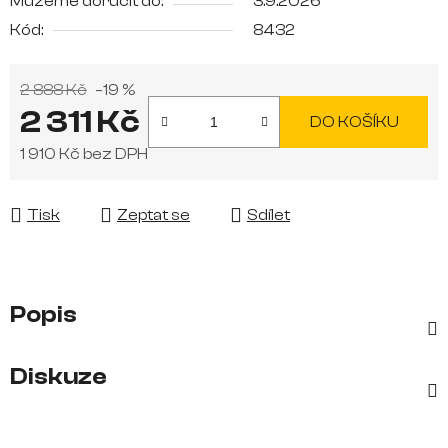
Můžeme doručit do:
3.9.2026
Kód:
8432
2 888 Kč
–19 %
2 311 Kč
DO KOŠÍKU
1 910 Kč bez DPH
Měrná cena:
Tisk
Zeptat se
Sdílet
Popis
Diskuze