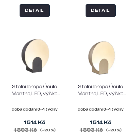
DETAIL
DETAIL
Stolní lampa Óculo
Stolní lampa Óculo
Mantra,LED, výška
Mantra,LED, výška
20,6 cm, černá
20,6 cm, zlatá barva
barva
doba dodání 3-4 týdny
doba dodání 3-4 týdny
1 514 Kč
1 514 Kč
1 893 Kč
1 893 Kč
(–20 %)
(–20 %)