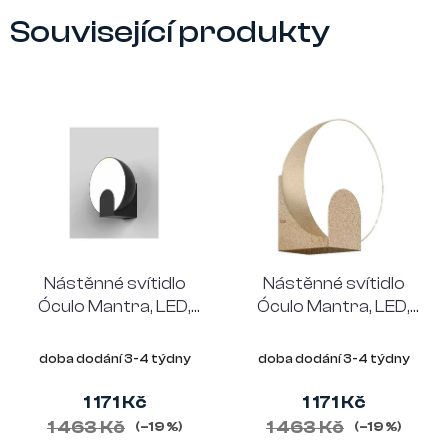
Související produkty
Nástěnné svítidlo
Nástěnné svítidlo
Óculo Mantra, LED,
Óculo Mantra, LED,
výška 21 cm, černá
výška 21 cm, zlatá
barva
barva
doba dodání 3-4 týdny
doba dodání 3-4 týdny
1 171 Kč
1 171 Kč
1 463 Kč
1 463 Kč
(–19 %)
(–19 %)