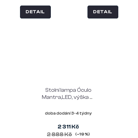
DETAIL
DETAIL
Stolní lampa Óculo
Mantra,LED, výška 31
cm, černá barva
doba dodání 3-4 týdny
2 311 Kč
2 888 Kč
(–19 %)