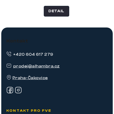
DETAIL
Z
á
Kontakt
p
+420 604 617 279
a
t
prodej
@
alhambra.cz
í
Praha-Čakovice
KONTAKT PRO FVE