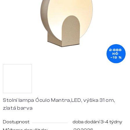
hvězdiček.
2 888
KČ
–19 %
Stolní lampa Óculo Mantra,LED, výška 31 cm,
zlatá barva
Dostupnost
doba dodání 3-4 týdny