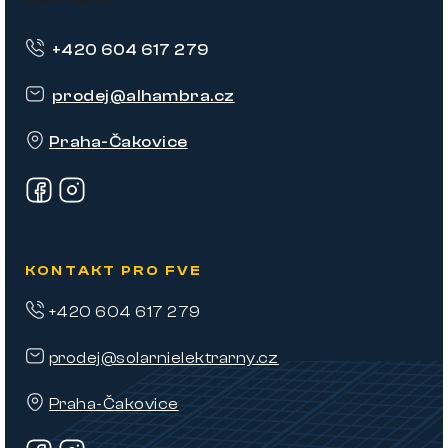
p
+420 604 617 279
a
t
prodej
@
alhambra.cz
í
Praha-Čakovice
KONTAKT PRO FVE
+420 604 617 279
prodej@solarnielektrarny.cz
Praha-Čakovice