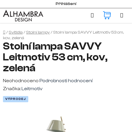
Přejít
Přihlášení
na
Hledat
NÁKUP
obsah
KOŠÍK
Domů
/
Svítidla
/
Stolní lampy
/
Stolní lampa SAVVY Leitmotiv 53 cm,
kov, zelená
Stolní lampa SAVVY
Leitmotiv 53 cm, kov,
zelená
Průměrné
Neohodnoceno
Podrobnosti hodnocení
hodnocení
Značka:
Leitmotiv
produktu
VÝPRODEJ
je
0,0
z
5