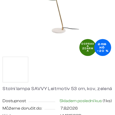
hvězdiček.
2 118
DOPRAV
A
KČ
ZDARM
–20 %
A
Stolní lampa SAVVY Leitmotiv 53 cm, kov, zelená
Dostupnost
Skladem poslední kus
(1 ks)
Můžeme doručit do:
7.8.2026