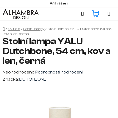
Přejít
Přihlášení
na
Hledat
NÁKUP
obsah
KOŠÍK
Domů
/
Svítidla
/
Stolní lampy
/
Stolní lampa YALU Dutchbone, 54 cm,
kov a len, černá
Stolní lampa YALU
Dutchbone, 54 cm, kov a
len, černá
Průměrné
Neohodnoceno
Podrobnosti hodnocení
hodnocení
Značka:
DUTCHBONE
produktu
je
0,0
z
5