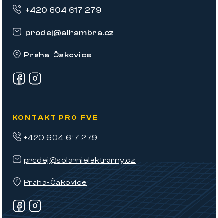
p
+420 604 617 279
a
t
prodej
@
alhambra.cz
í
Praha-Čakovice
KONTAKT PRO FVE
+420 604 617 279
prodej@solarnielektrarny.cz
Praha-Čakovice