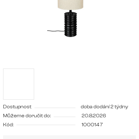
hvězdiček.
Dostupnost
doba dodání 2 týdny
Můžeme doručit do:
20.8.2026
Kód:
1000147