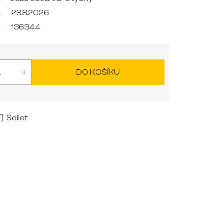
28.8.2026
136344
DO KOŠÍKU
Sdílet