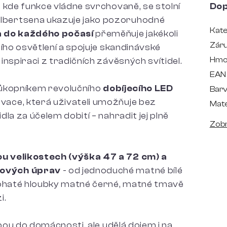
 kde funkce vládne svrchovaně, se stolní
Dop
bertsena ukazuje jako pozoruhodné
Kate
 do každého počasí
přeměňuje jakékoli
Zár
ího osvětlení a spojuje skandinávské
Hmo
nspiraci z tradičních závěsných svítidel.
EAN
průkopníkem revolučního
dobíjecího LED
Bar
novace, která uživateli umožňuje bez
Mate
la za účelem dobití – nahradit jej plně
Zobr
u velikostech (výška 47 a 72 cm) a
hových úprav
- od jednoduché matné bílé
bohaté hloubky matné černé, matné tmavě
i.
mpou do domácnosti, ale udělá dojem i na