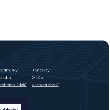
u
podmínky
Kontakty
platba
O nás
sobních údajů
Vrácení zboží
ouhlasím