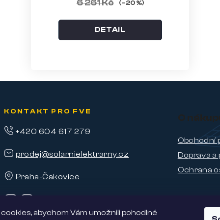
6 261 Kč
(–20 %)
DETAIL
KONTAKT PRO FVE
O nákup
+420 604 617 279
Obchodní 
prodej@solarnielektrarny.cz
Doprava a 
Ochrana o
Praha-Čakovice
cookies, abychom Vám umožnili pohodlné
S