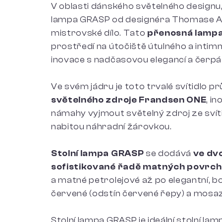
V oblasti dánského světelného designu,
lampa GRASP od designéra Thomase Al
mistrovské dílo. Tato
přenosná lampa
prostředí na útočiště útulného a intimn
inovace s nadčasovou elegancí a čerpá i
Ve svém jádru je toto trvalé svítidlo 
světelného zdroje Frandsen ONE
, i
námahy vyjmout světelný zdroj ze svítid
nabitou náhradní žárovkou.
Stolní lampa GRASP
se dodává
ve dvo
sofistikované řadě matných povrc
a matné petrolejové až po elegantní, 
červené (odstín červené řepy) a mosaz
Stolní lampa GRASP je ideální stolní la