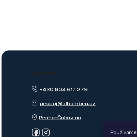
Z
á
Kontakt
p
+420 604 617 279
a
t
prodej
@
alhambra.cz
í
Praha-Čakovice
Používáme 