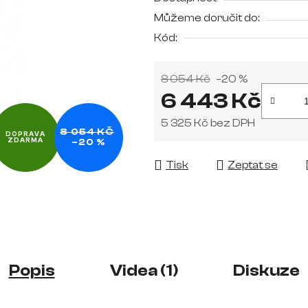
je
Můžeme doručit do:
0,0
Kód:
z
5
hvězdiček.
8 054 Kč
–20 %
6 443 Kč
5 325 Kč bez DPH
8 054 KČ
DOPRAVA
ZDARMA
–20 %
Měrná cena:
Tisk
Zeptat se
Popis
Videa (1)
Diskuze