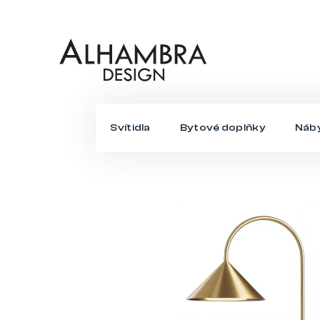
Přejít
na
obsah
Svítidla
Bytové doplňky
Náb