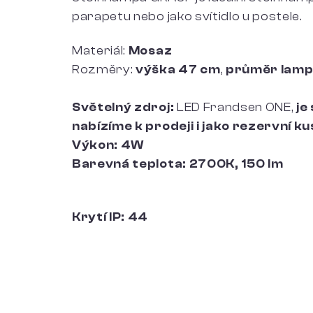
parapetu nebo jako svítidlo u postele.
Materiál:
Mosaz
Rozměry:
výška 47 cm
,
průměr lamp
Světelný zdroj:
LED Frandsen ONE,
je
nabízíme k prodeji i jako rezervní ku
Výkon: 4W
Barevná teplota: 2700K, 150 lm
Krytí IP: 44