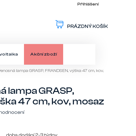
Přihlášení
PRÁZDNÝ KOŠÍK
NÁKUPNÍ
KOŠÍK
voltaika
Akční zboží
přenosná lampa GRASP, FRANDSEN, výška 47 cm, kov,
ná lampa GRASP,
ka 47 cm, kov, mosaz
 hodnocení
doba dodání 2-3 týdny