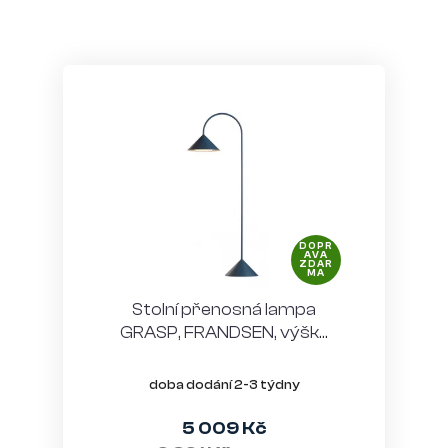
DOPR
AVA
ZDAR
MA
Stolní přenosná lampa
GRASP, FRANDSEN, výška
72 cm, kov, modrá
doba dodání 2-3 týdny
5 009 Kč