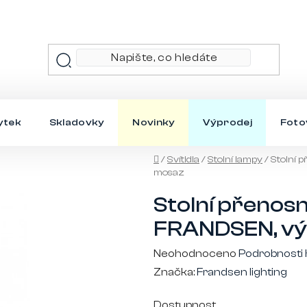
ytek
Skladovky
Novinky
Výprodej
Foto
Domů
/
Svítidla
/
Stolní lampy
/
Stolní 
mosaz
Stolní přenos
FRANDSEN, výš
Průměrné
Neohodnoceno
Podrobnosti
hodnocení
Značka:
Frandsen lighting
produktu
Dostupnost