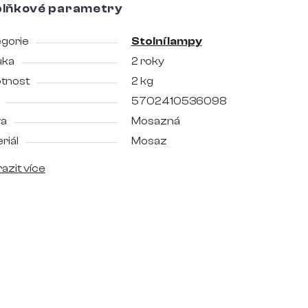
lňkové parametry
gorie
Stolní lampy
uka
2 roky
tnost
2 kg
5702410536098
va
Mosazná
riál
Mosaz
azit více