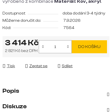
vyrobeno z kombinace
Materiál: Kov, akryl
.
Dostupnost
doba dodání 3-4 týdny
Můžeme doručit do:
7.9.2026
Kód:
7564
3 414 Kč
DO KOŠÍKU
2 821 Kč bez DPH
Měrná cena:
Tisk
Zeptat se
Sdílet
Popis
Diskuze