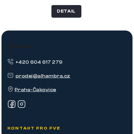
DETAIL
Z
á
Kontakt
p
+420 604 617 279
a
t
prodej
@
alhambra.cz
í
Praha-Čakovice
KONTAKT PRO FVE