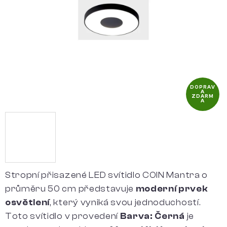
hvězdiček.
DOPRAV
A
ZDARM
A
Stropní přisazené LED svítidlo COIN Mantra o
průměru 50 cm představuje
moderní prvek
osvětlení
, který vyniká svou jednoduchostí.
Toto svítidlo v provedení
Barva: Černá
je