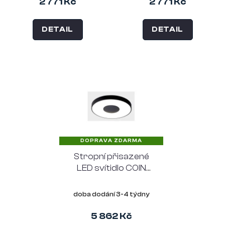
2 771 Kč
2 771 Kč
DETAIL
DETAIL
DOPRAVA ZDARMA
Stropní přisazené
LED svítidlo COIN
Mantra, Ø65 cm,
černé
doba dodání 3-4 týdny
5 862 Kč