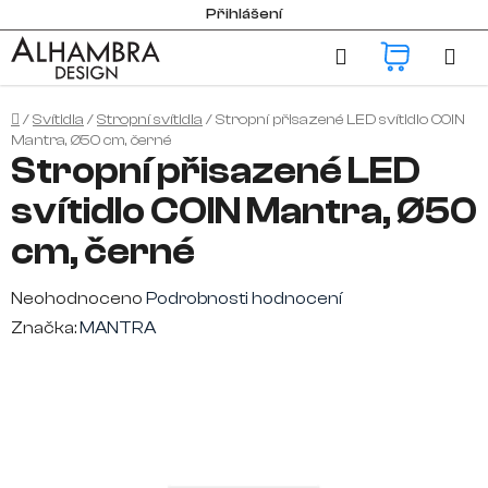
Přejít
Přihlášení
na
Hledat
NÁKUP
obsah
KOŠÍK
Domů
/
Svítidla
/
Stropní svítidla
/
Stropní přisazené LED svítidlo COIN
Mantra, Ø50 cm, černé
Stropní přisazené LED
svítidlo COIN Mantra, Ø50
cm, černé
Průměrné
Neohodnoceno
Podrobnosti hodnocení
hodnocení
Značka:
MANTRA
produktu
je
0,0
z
5