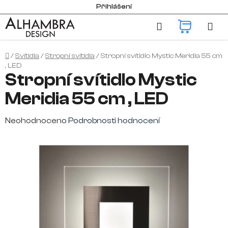
Přejít
Přihlášení
na
Hledat
NÁKUP
obsah
KOŠÍK
Domů
/
Svítidla
/
Stropní svítidla
/
Stropní svítidlo Mystic Meridia 55 cm
, LED
Stropní svítidlo Mystic
Meridia 55 cm , LED
Průměrné
Neohodnoceno
Podrobnosti hodnocení
hodnocení
produktu
je
0,0
z
5
hvězdiček.