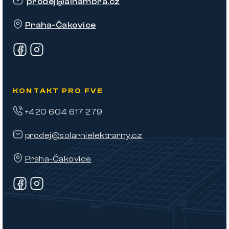
t
prodej
@
alhambra.cz
í
Praha-Čakovice
KONTAKT PRO FVE
+420 604 617 279
prodej@solarnielektrarny.cz
Praha-Čakovice