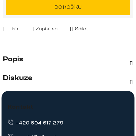
Měrná cena:
DO KOŠÍKU
Tisk
Zeptat se
Sdílet
Popis
Diskuze
Z
á
Kontakt
p
+420 604 617 279
a