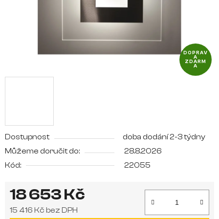
DOPRAV
A
ZDARM
A
Dostupnost
doba dodání 2-3 týdny
Můžeme doručit do:
28.8.2026
Kód:
22055
18 653 Kč
15 416 Kč bez DPH