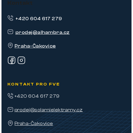
á
Kontakt
p
+420 604 617 279
a
t
prodej
@
alhambra.cz
í
Praha-Čakovice
KONTAKT PRO FVE
+420 604 617 279
prodej@solarnielektrarny.cz
Praha-Čakovice