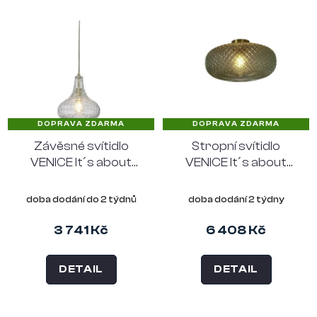
DOPRAVA ZDARMA
DOPRAVA ZDARMA
Závěsné svítidlo
Stropní svítidlo
VENICE It´s about
VENICE It´s about
RoMi 24 cm, čiré sklo
RoMi 44 cm, zelené
sklo
doba dodání do 2 týdnů
doba dodání 2 týdny
3 741 Kč
6 408 Kč
DETAIL
DETAIL