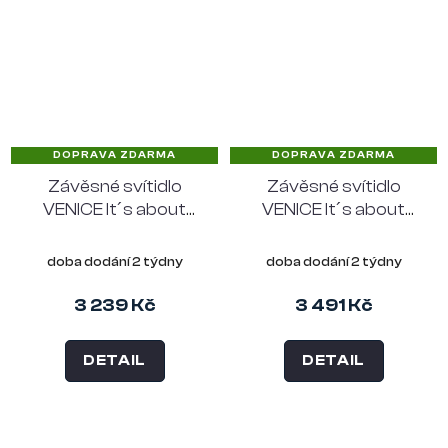
DOPRAVA ZDARMA
DOPRAVA ZDARMA
Závěsné svítidlo
Závěsné svítidlo
VENICE It´s about
VENICE It´s about
RoMi 18 cm, zelené
RoMi 22 cm, zelené
sklo
sklo
doba dodání 2 týdny
doba dodání 2 týdny
3 239 Kč
3 491 Kč
DETAIL
DETAIL