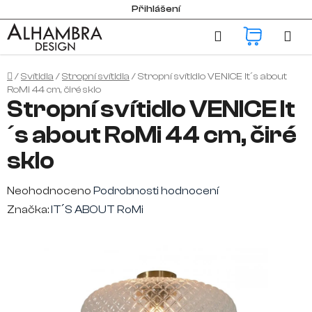
Přejít
Přihlášení
na
Hledat
NÁKUP
obsah
KOŠÍK
Domů
/
Svítidla
/
Stropní svítidla
/
Stropní svítidlo VENICE It´s about
RoMi 44 cm, čiré sklo
Stropní svítidlo VENICE It
´s about RoMi 44 cm, čiré
sklo
Průměrné
Neohodnoceno
Podrobnosti hodnocení
hodnocení
Značka:
IT´S ABOUT RoMi
produktu
je
0,0
z
5