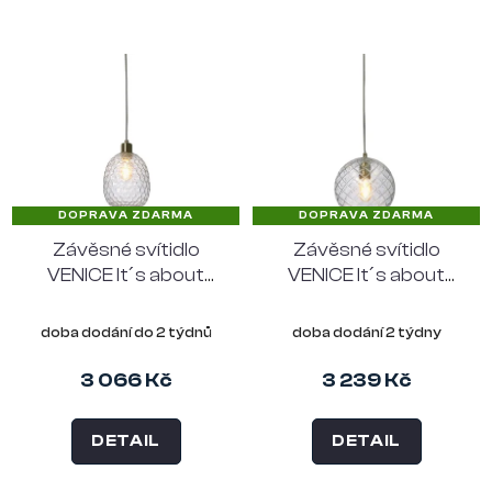
DOPRAVA ZDARMA
DOPRAVA ZDARMA
Závěsné svítidlo
Závěsné svítidlo
VENICE It´s about
VENICE It´s about
RoMi 18 cm, čiré sklo
RoMi 22 cm, čiré sklo
doba dodání do 2 týdnů
doba dodání 2 týdny
3 066 Kč
3 239 Kč
DETAIL
DETAIL