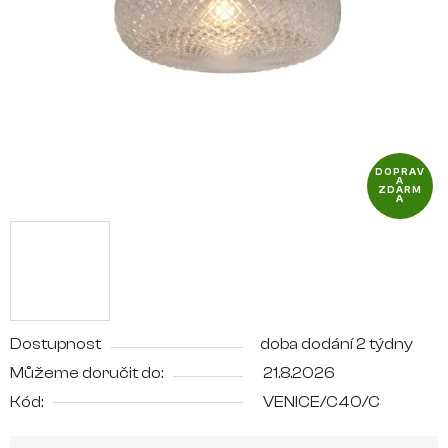
hvězdiček.
DOPRAV
A
ZDARM
A
Dostupnost
doba dodání 2 týdny
Můžeme doručit do:
21.8.2026
Kód:
VENICE/C40/C