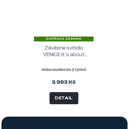
DOPRAVA ZDARMA
Závěsné svítidlo
VENICE It´s about
RoMi 24 cm, zelené
sklo
doba dodání do 2 týdnů
3 993 Kč
DETAIL
Z