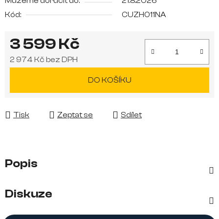
Můžeme doručit do:
21.8.2026
Kód:
CUZH011NA
3 599 Kč
2 974 Kč bez DPH
Měrná cena:
DO KOŠÍKU
Tisk
Zeptat se
Sdílet
Popis
Diskuze