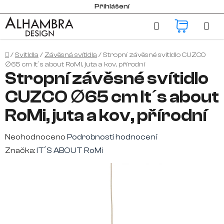
Přejít
Přihlášení
na
Hledat
NÁKUP
obsah
KOŠÍK
Domů
/
Svítidla
/
Závěsná svítidla
/
Stropní závěsné svítidlo CUZCO
∅65 cm It´s about RoMi, juta a kov, přírodní
Stropní závěsné svítidlo
CUZCO ∅65 cm It´s about
RoMi, juta a kov, přírodní
Průměrné
Neohodnoceno
Podrobnosti hodnocení
hodnocení
Značka:
IT´S ABOUT RoMi
produktu
je
0,0
z
5