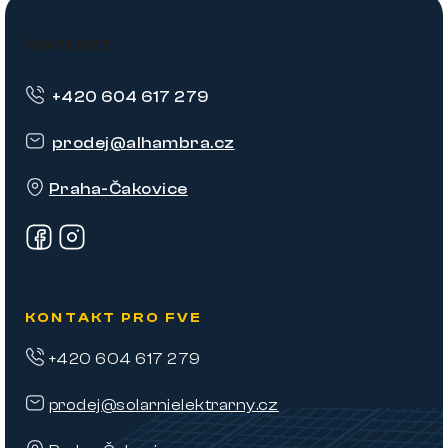
Z
á
Kontakt
p
+420 604 617 279
a
t
prodej
@
alhambra.cz
í
Praha-Čakovice
KONTAKT PRO FVE
+420 604 617 279
prodej@solarnielektrarny.cz