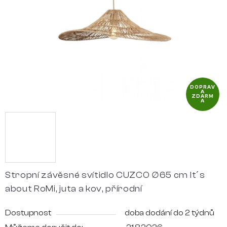
hvězdiček.
DOPRAV
A
ZDARM
A
Stropní závěsné svítidlo CUZCO ∅65 cm It´s
about RoMi, juta a kov, přírodní
Dostupnost
doba dodání do 2 týdnů