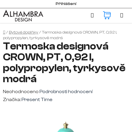
Přejít
Přihlášení
na
Hledat
NÁKUP
obsah
KOŠÍK
Domů
/
Bytové doplňky
/
Termoska designová CROWN, PT, 0,92 l,
polypropylen, tyrkysově modrá
Termoska designová
CROWN, PT, 0,92 l,
polypropylen, tyrkysově
modrá
Průměrné
Neohodnoceno
Podrobnosti hodnocení
hodnocení
Značka:
Present Time
produktu
je
0,0
z