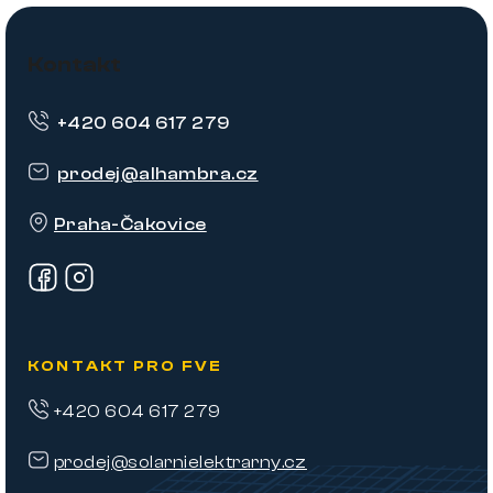
Z
á
Kontakt
p
+420 604 617 279
a
t
prodej
@
alhambra.cz
í
Praha-Čakovice
KONTAKT PRO FVE
+420 604 617 279
prodej@solarnielektrarny.cz