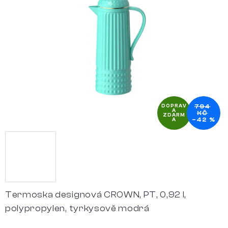
5
hvězdiček.
794
DOPRAV
A
KČ
ZDARM
–42 %
A
Termoska designová CROWN, PT, 0,92 l,
polypropylen, tyrkysově modrá