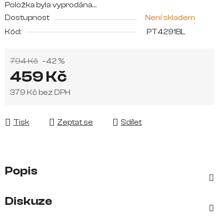
Položka byla vyprodána…
Dostupnost
Není skladem
Kód:
PT4291BL
794 Kč
–42 %
459 Kč
379 Kč bez DPH
Měrná cena:
Tisk
Zeptat se
Sdílet
Popis
Diskuze