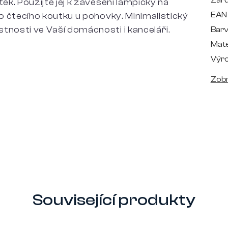
Zár
ek. Použijte jej k zavěšení lampičky na
EAN
do čtecího koutku u pohovky. Minimalistický
tnosti ve Vaší domácnosti i kanceláři.
Bar
Mate
Výr
Zobr
Související produkty