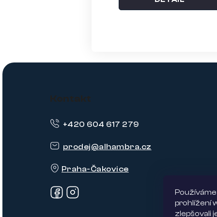
Z
á
Kontakt
p
+420 604 617 279
a
t
prodej
@
alhambra.cz
í
Praha-Čakovice
Používáme 
prohlížení
zlepšovali 