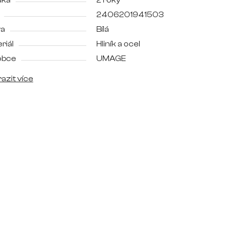
uka
2 roky
2406201941503
va
Bílá
riál
Hliník a ocel
obce
UMAGE
azit více