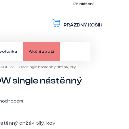
Přihlášení
PRÁZDNÝ KOŠÍK
NÁKUPNÍ
KOŠÍK
voltaika
Akční zboží
GE WILLOW single nástěnný držák, bílý
 single nástěnný
 hodnocení
těnný držák bílý, kov