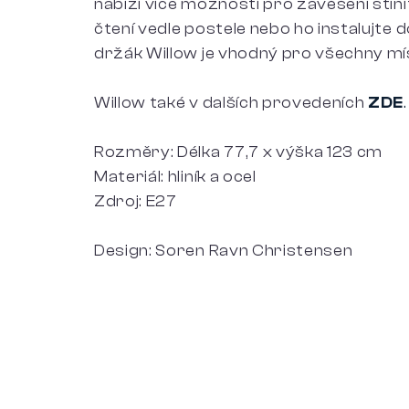
nabízí více možností pro zavěšení stínít
čtení vedle postele nebo ho instalujte 
držák Willow je vhodný pro všechny mís
Willow také v dalších provedeních
ZDE
.
Rozměry: Délka 77,7 x výška 123 cm
Materiál: hliník a ocel
Zdroj: E27
Design: Soren Ravn Christensen