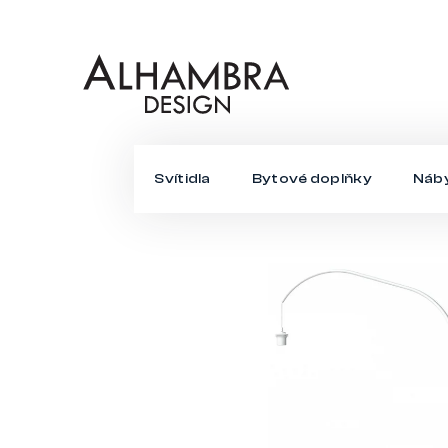
Přejít
na
obsah
Svítidla
Bytové doplňky
Náb