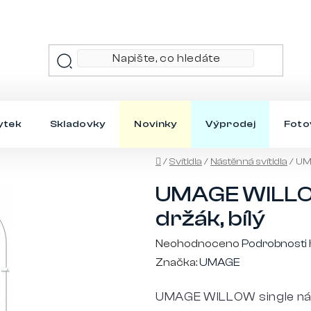
ytek
Skladovky
Novinky
Výprodej
Foto
Domů
/
Svítidla
/
Nástěnná svítidla
/
UMA
UMAGE WILLOW
držák, bílý
Průměrné
Neohodnoceno
Podrobnosti
hodnocení
Značka:
UMAGE
produktu
UMAGE WILLOW single nás
je