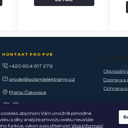
KONTAKT PRO FVE
O nákup
+420 604 617 279
Obchodní 
prodej@solarnielektrarny.cz
Doprava a 
Ochrana o
Praha-Čakovice
cookies, abychom Vám umožnili pohodlné
S
 webu a díky analýze provozu webu neustále
jeho funkce, výkon a použitelnost.
Více informací