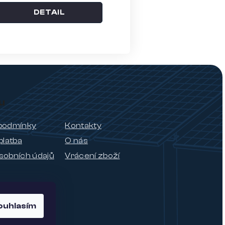
DETAIL
u
podmínky
Kontakty
platba
O nás
sobních údajů
Vrácení zboží
ouhlasím