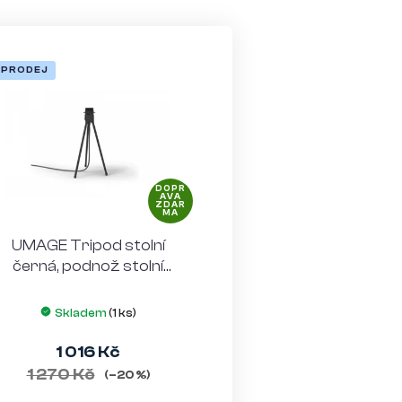
ÝPRODEJ
DOPR
AVA
ZDAR
MA
UMAGE Tripod stolní
černá, podnož stolní
lampy
Skladem
(1 ks)
1 016 Kč
1 270 Kč
(–20 %)