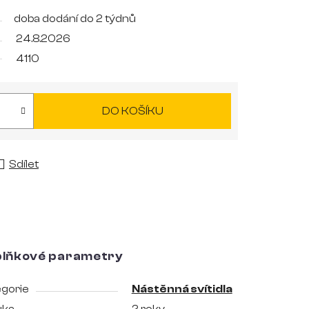
doba dodání do 2 týdnů
24.8.2026
4110
DO KOŠÍKU
Sdílet
lňkové parametry
gorie
Nástěnná svítidla