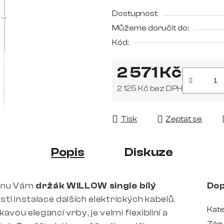
0,0
Dostupnost
z
Můžeme doručit do:
5
Kód:
hvězdiček.
2 571 Kč
2 125 Kč bez DPH
Měrná cena:
Tisk
Zeptat se
Popis
Diskuze
ignu Vám
držák WILLOW single bílý
Dop
i instalace dalších elektrických kabelů.
Kate
vou elegancí vrby, je velmi flexibilní a