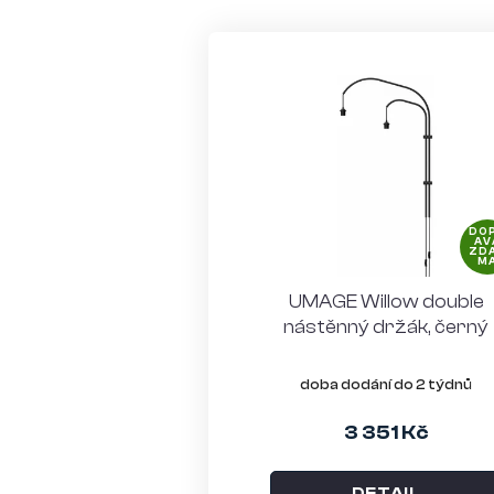
DO
AV
ZD
M
UMAGE Willow double
nástěnný držák, černý
doba dodání do 2 týdnů
3 351 Kč
DETAIL