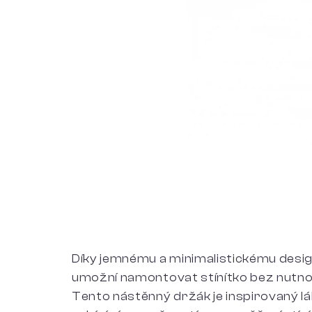
Díky jemnému a minimalistickému des
umožní namontovat stínítko bez nutnost
Tento nástěnný držák je inspirovaný láka