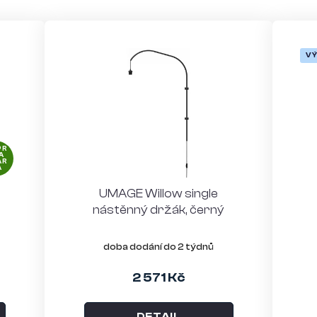
V
PR
A
AR
A
UMAGE Willow single
nástěnný držák, černý
doba dodání do 2 týdnů
2 571 Kč
DETAIL