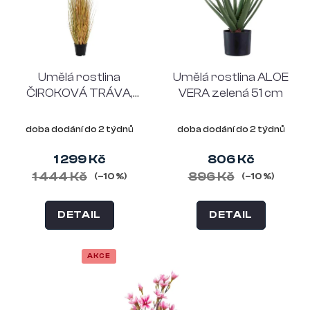
Umělá rostlina
Umělá rostlina ALOE
ČIROKOVÁ TRÁVA,
VERA zelená 51 cm
110 cm
doba dodání do 2 týdnů
doba dodání do 2 týdnů
1 299 Kč
806 Kč
1 444 Kč
896 Kč
(–10 %)
(–10 %)
DETAIL
DETAIL
AKCE