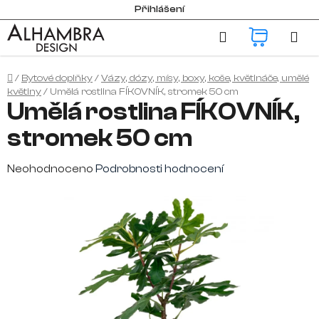
Přejít
Přihlášení
na
Hledat
NÁKUP
obsah
KOŠÍK
Domů
/
Bytové doplňky
/
Vázy, dózy, mísy, boxy, koše, květináče, umělé
květiny
/
Umělá rostlina FÍKOVNÍK, stromek 50 cm
Umělá rostlina FÍKOVNÍK,
stromek 50 cm
Průměrné
Neohodnoceno
Podrobnosti hodnocení
hodnocení
produktu
je
0,0
z
5
hvězdiček.