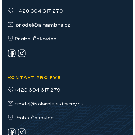
p
+420 604 617 279
a
t
prodej
@
alhambra.cz
í
Praha-Čakovice
KONTAKT PRO FVE
+420 604 617 279
prodej@solarnielektrarny.cz
Praha-Čakovice