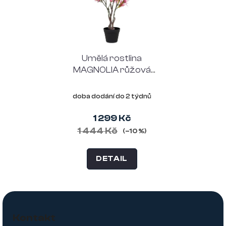
Umělá rostlina
MAGNOLIA růžová
75 cm
doba dodání do 2 týdnů
1 299 Kč
1 444 Kč
(–10 %)
DETAIL
Z
á
Kontakt