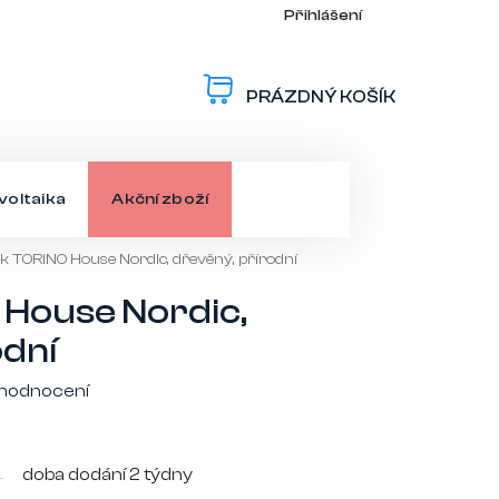
Přihlášení
PRÁZDNÝ KOŠÍK
NÁKUPNÍ
KOŠÍK
voltaika
Akční zboží
k TORINO House Nordic, dřevěný, přírodní
House Nordic,
odní
 hodnocení
doba dodání 2 týdny