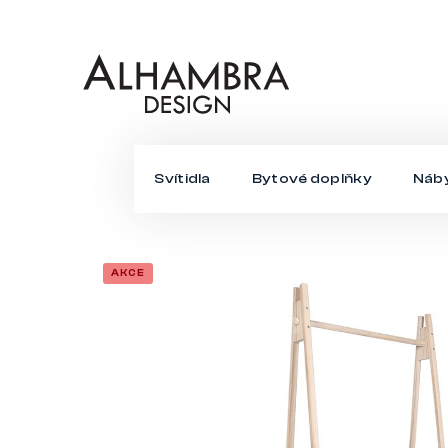
Přejít
na
obsah
Svítidla
Bytové doplňky
Náb
AKCE