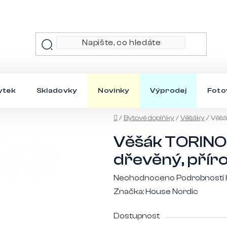
ytek
Skladovky
Novinky
Výprodej
Foto
Domů
/
Bytové doplňky
/
Věšáky
/
Věšá
Věšák TORINO 
dřevěný, přír
Průměrné
Neohodnoceno
Podrobnosti
hodnocení
Značka:
House Nordic
produktu
Dostupnost
je