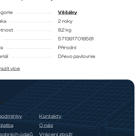
gorie
Věšáky
uka
2 roky
tnost
8.2 kg
5713917018581
va
Přírodní
riál
Dřevo pavlovnie
azit více
u
podmínky
Kontakty
platba
O nás
sobních údajů
Vrácení zboží