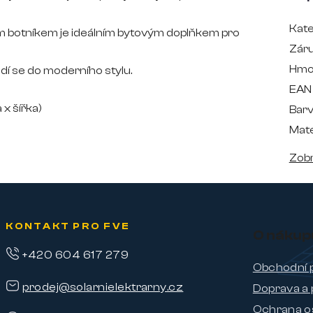
Kate
ým botníkem
je ideálním bytovým doplňkem pro
Zár
Hmo
odí se do moderního stylu.
EAN
x šířka)
Bar
Mate
Zobr
KONTAKT PRO FVE
O nákup
+420 604 617 279
Obchodní 
prodej@solarnielektrarny.cz
Doprava a 
Ochrana o