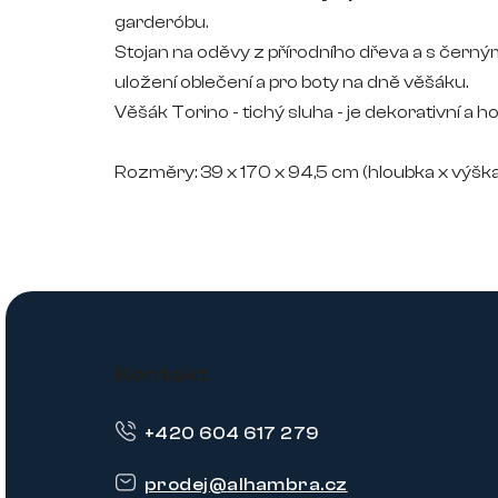
garderóbu.
Stojan na oděvy z přírodního dřeva a s čern
uložení oblečení a pro boty na dně věšáku.
Věšák Torino - tichý sluha - j
e dekorativní a h
Rozměry: 39 x 170 x 94,5 cm (hloubka x výška 
Z
á
Kontakt
p
+420 604 617 279
a
t
prodej
@
alhambra.cz