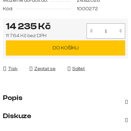
Můžeme doručit do:
24.8.2026
Kód:
1000272
14 235 Kč
11 764 Kč bez DPH
Měrná cena:
DO KOŠÍKU
Tisk
Zeptat se
Sdílet
Popis
Diskuze