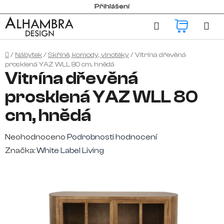
Přejít
Přihlášení
na
Hledat
NÁKUP
obsah
KOŠÍK
Domů
/
Nábytek
/
Skříně, komody, vinotéky
/
Vitrína dřevěná
prosklená YAZ WLL 80 cm, hnědá
Vitrína dřevěná
prosklená YAZ WLL 80
cm, hnědá
Průměrné
Neohodnoceno
Podrobnosti hodnocení
hodnocení
Značka:
White Label Living
produktu
je
0,0
z
5