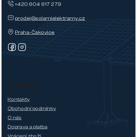
+420 604 617 279
prodej@solarnielektrarny.cz
Praha-Čakovice
O nákupu
Kontakty
Obchodní podmínky
O nás
Doprava a platba
Vrácení zboží