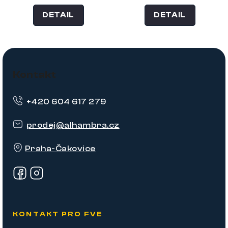
DETAIL
DETAIL
Z
á
Kontakt
p
+420 604 617 279
a
t
prodej
@
alhambra.cz
í
Praha-Čakovice
KONTAKT PRO FVE