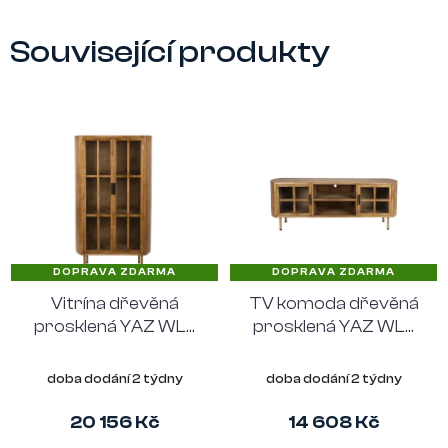
Související produkty
DOPRAVA ZDARMA
DOPRAVA ZDARMA
Vitrína dřevěná
TV komoda dřevěná
prosklená YAZ WLL
prosklená YAZ WLL
140 cm, hnědá
55 cm, hnědá
doba dodání 2 týdny
doba dodání 2 týdny
20 156 Kč
14 608 Kč