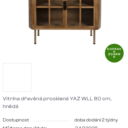
hvězdiček.
DOPRAV
A
ZDARM
A
Vitrína dřevěná prosklená YAZ WLL 80 cm,
hnědá
Dostupnost
doba dodání 2 týdny