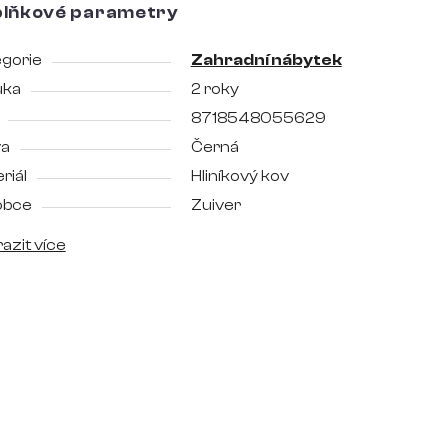
lňkové parametry
gorie
Zahradní nábytek
uka
2 roky
8718548055629
va
Černá
riál
Hliníkový kov
obce
Zuiver
azit více