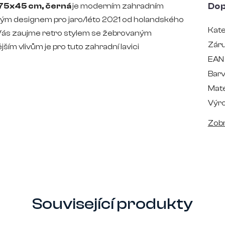
175x45 cm, černá
je moderním zahradním
Dop
ým designem pro jaro/léto 2021 od holandského
Kate
Vás zaujme retro stylem se žebrovaným
Zár
ím vlivům je pro tuto zahradní lavici
EAN
Bar
Mate
Výr
Zobr
Související produkty