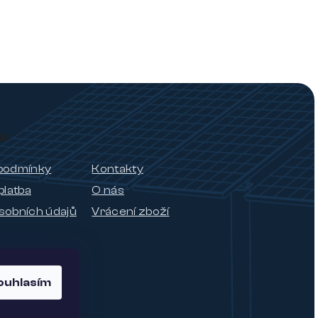
u
podmínky
Kontakty
platba
O nás
sobních údajů
Vrácení zboží
ouhlasím