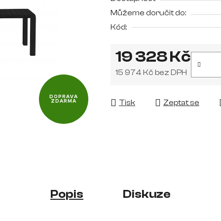
je
Můžeme doručit do:
0,0
Kód:
z
5
19 328 Kč
hvězdiček.
15 974 Kč bez DPH
Měrná cena:
DOPRAVA
Tisk
Zeptat se
ZDARMA
Popis
Diskuze