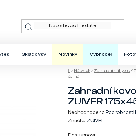
ytek
Skladovky
Novinky
Výprodej
Foto
Domů
/
Nábytek
/
Zahradní nábytek
/
Z
černá
Zahradní kovo
ZUIVER 175x45
Průměrné
Neohodnoceno
Podrobnosti
hodnocení
Značka:
ZUIVER
produktu
Dostupnost