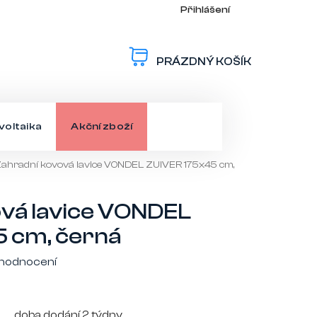
Přihlášení
PRÁZDNÝ KOŠÍK
NÁKUPNÍ
KOŠÍK
voltaika
Akční zboží
ahradní kovová lavice VONDEL ZUIVER 175x45 cm,
vá lavice VONDEL
 cm, černá
 hodnocení
doba dodání 2 týdny