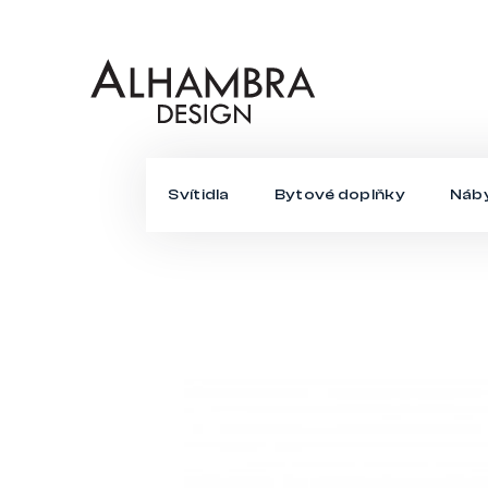
Přejít
na
obsah
Svítidla
Bytové doplňky
Náb