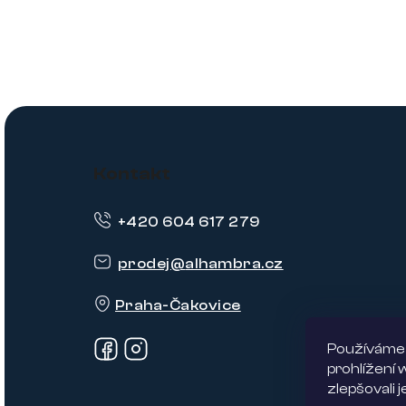
Z
á
Kontakt
p
+420 604 617 279
a
t
prodej
@
alhambra.cz
í
Praha-Čakovice
Používáme 
prohlížení
zlepšovali 