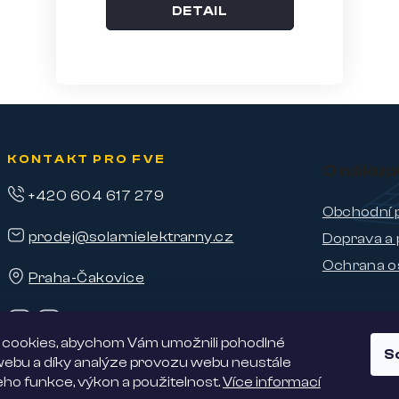
DETAIL
KONTAKT PRO FVE
O nákup
+420 604 617 279
Obchodní 
prodej@solarnielektrarny.cz
Doprava a 
Ochrana o
Praha-Čakovice
cookies, abychom Vám umožnili pohodlné
S
 webu a díky analýze provozu webu neustále
jeho funkce, výkon a použitelnost.
Více informací