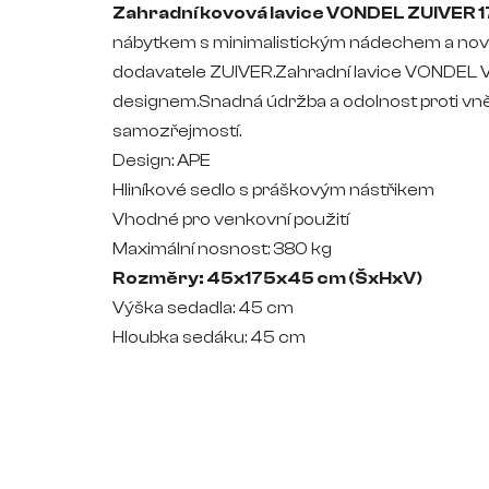
Zahradní kovová lavice VONDEL ZUIVER 
nábytkem s minimalistickým nádechem a nov
dodavatele ZUIVER.Zahradní lavice VONDEL 
designem.Snadná údržba a odolnost proti vnějš
samozřejmostí.
Design: APE
Hliníkové sedlo s práškovým nástřikem
Vhodné pro venkovní použití
Maximální nosnost: 380 kg
Rozměry: 45x175x45 cm (ŠxHxV)
Výška sedadla: 45 cm
Hloubka sedáku: 45 cm