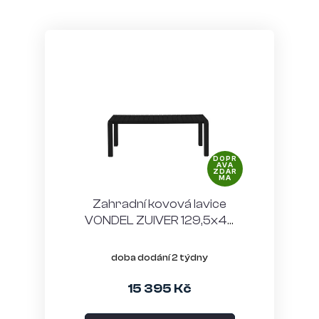
DOPR
AVA
ZDAR
MA
Zahradní kovová lavice
VONDEL ZUIVER 129,5x45
cm, černá
doba dodání 2 týdny
15 395 Kč