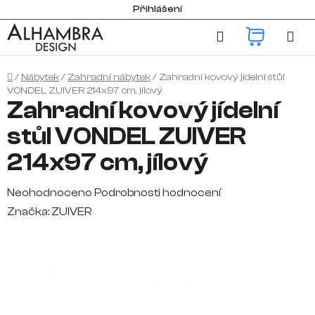
Přejít
Přihlášení
na
Hledat
NÁKUP
obsah
KOŠÍK
Domů
/
Nábytek
/
Zahradní nábytek
/
Zahradní kovový jídelní stůl
VONDEL ZUIVER 214x97 cm, jílový
Zahradní kovový jídelní
stůl VONDEL ZUIVER
214x97 cm, jílový
Průměrné
Neohodnoceno
Podrobnosti hodnocení
hodnocení
Značka:
ZUIVER
produktu
je
0,0
z
5