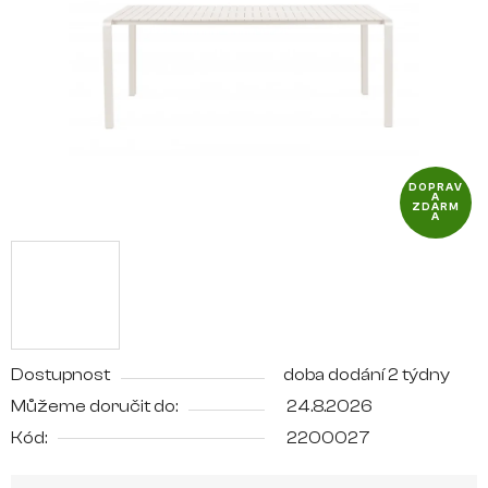
hvězdiček.
DOPRAV
A
ZDARM
A
Dostupnost
doba dodání 2 týdny
Můžeme doručit do:
24.8.2026
Kód:
2200027