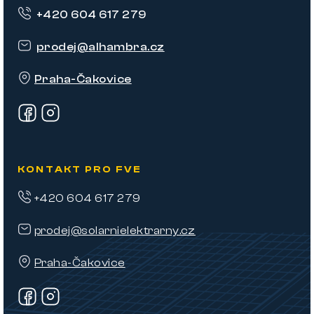
p
+420 604 617 279
a
t
prodej
@
alhambra.cz
í
Praha-Čakovice
KONTAKT PRO FVE
+420 604 617 279
prodej@solarnielektrarny.cz
Praha-Čakovice