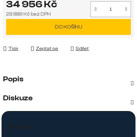
34 956 Kč
28 889 Kč bez DPH
Měrná cena:
DO KOŠÍKU
Tisk
Zeptat se
Sdílet
Popis
Diskuze
Z
á
Kontakt