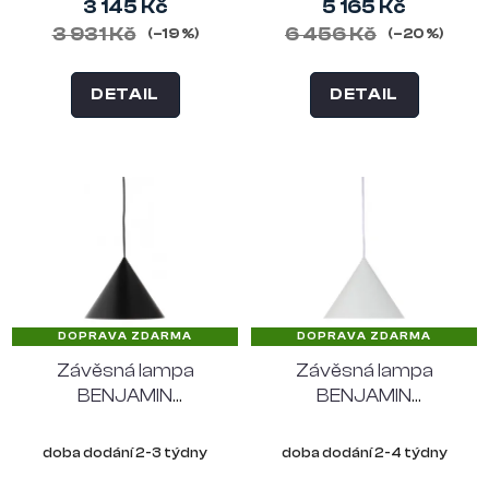
3 145 Kč
5 165 Kč
3 931 Kč
6 456 Kč
(–19 %)
(–20 %)
DETAIL
DETAIL
DOPRAVA ZDARMA
DOPRAVA ZDARMA
Závěsná lampa
Závěsná lampa
BENJAMIN
BENJAMIN
FRANDSEN Ø 30 cm,
FRANDSEN Ø 46 cm,
černá
bílá
doba dodání 2-3 týdny
doba dodání 2-4 týdny