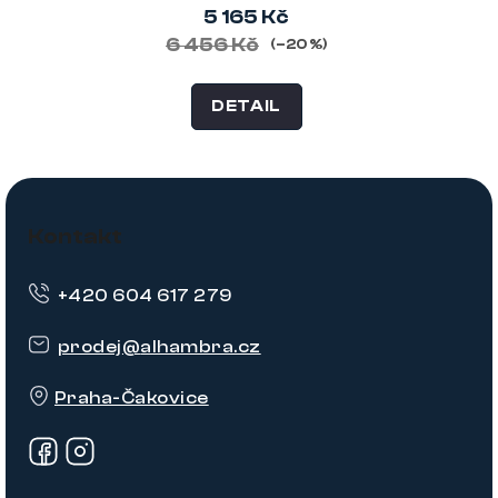
5 165 Kč
6 456 Kč
(–20 %)
DETAIL
Z
á
Kontakt
p
+420 604 617 279
a
t
prodej
@
alhambra.cz
í
Praha-Čakovice