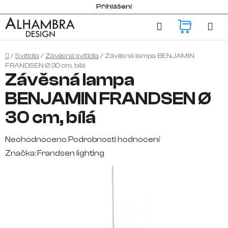
Přejít
Přihlášení
na
Hledat
NÁKUP
obsah
KOŠÍK
Domů
/
Svítidla
/
Závěsná svítidla
/
Závěsná lampa BENJAMIN
FRANDSEN Ø 30 cm, bílá
Závěsná lampa
BENJAMIN FRANDSEN Ø
30 cm, bílá
Průměrné
Neohodnoceno
Podrobnosti hodnocení
hodnocení
Značka:
Frandsen lighting
produktu
je
0,0
z
5