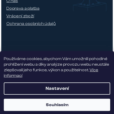
O nás
Doprava a platba
Vrácení zboží
Ochrana osobních údajů
Používáme cookies, abychom Vám umožnili pohodlné
prohlížení webu a díky analýze provozu webu neustále
zlepšovali jeho funkce, výkon a použitelnost.
Více
informací
Nabízíme 5% slevu
Nastavení
Vytvořil Shoptet
| Dostmedia
Souhlasím
Copyright 2026
Alhambra design
. Všechna práva
vyhrazena.