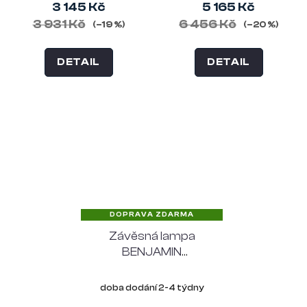
3 145 Kč
5 165 Kč
3 931 Kč
6 456 Kč
(–19 %)
(–20 %)
DETAIL
DETAIL
DOPRAVA ZDARMA
Závěsná lampa
BENJAMIN
FRANDSEN Ø 46 cm,
černá
doba dodání 2-4 týdny