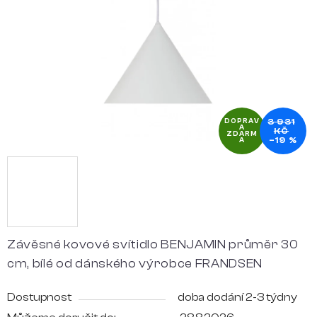
hvězdiček.
3 931
DOPRAV
A
KČ
ZDARM
–19 %
A
Závěsné kovové svítidlo BENJAMIN průměr 30
cm, bílé od dánského výrobce FRANDSEN
Dostupnost
doba dodání 2-3 týdny