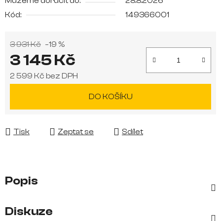
Můžeme doručit do:
28.8.2026
Kód:
149366001
3 931 Kč
–19 %
3 145 Kč
2 599 Kč bez DPH
Měrná cena:
DO KOŠÍKU
Tisk
Zeptat se
Sdílet
Popis
Diskuze