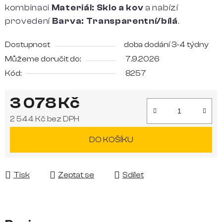
kombinaci
Materiál: Sklo a kov
a nabízí
provedení
Barva: Transparentní/bílá
.
Dostupnost
doba dodání 3-4 týdny
Můžeme doručit do:
7.9.2026
Kód:
8257
3 078 Kč
2 544 Kč bez DPH
Měrná cena:
DO KOŠÍKU
Tisk
Zeptat se
Sdílet