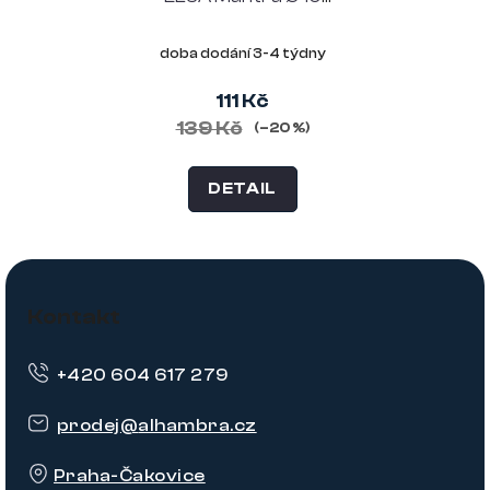
cm, kov bílý
doba dodání 3-4 týdny
111 Kč
139 Kč
(–20 %)
DETAIL
Z
á
Kontakt
p
+420 604 617 279
a
t
prodej
@
alhambra.cz
í
Praha-Čakovice