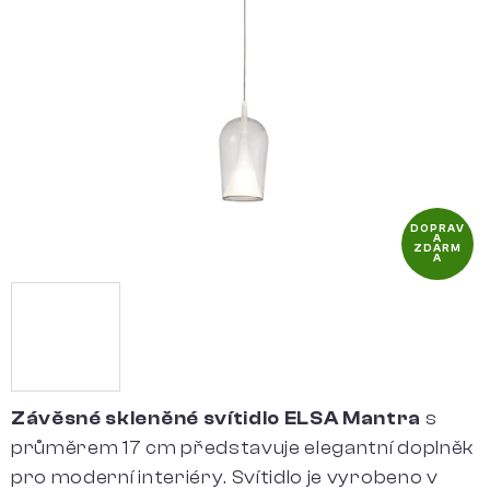
5
hvězdiček.
DOPRAV
A
ZDARM
A
Závěsné skleněné svítidlo ELSA Mantra
s
průměrem 17 cm představuje elegantní doplněk
pro moderní interiéry. Svítidlo je vyrobeno v