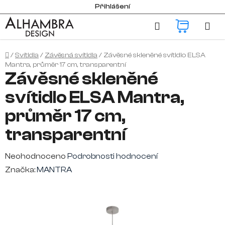
Přejít
Přihlášení
na
Hledat
NÁKUP
obsah
KOŠÍK
Domů
/
Svítidla
/
Závěsná svítidla
/
Závěsné skleněné svítidlo ELSA
Mantra, průměr 17 cm, transparentní
Závěsné skleněné
svítidlo ELSA Mantra,
průměr 17 cm,
transparentní
Průměrné
Neohodnoceno
Podrobnosti hodnocení
hodnocení
Značka:
MANTRA
produktu
je
0,0
z