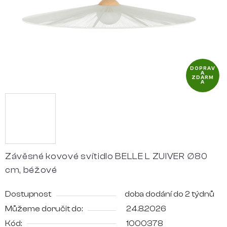
DOPRAV
A
ZDARM
A
Závěsné kovové svítidlo BELLE L ZUIVER ∅80
cm, béžové
Dostupnost
doba dodání do 2 týdnů
Můžeme doručit do:
24.8.2026
Kód:
1000378