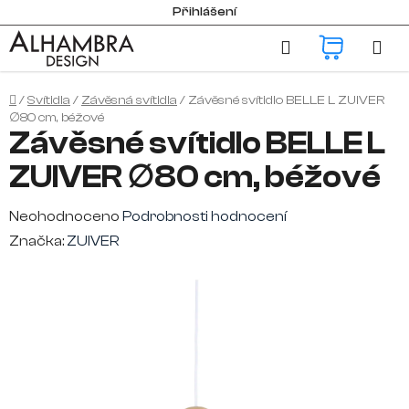
Přejít
Přihlášení
na
Hledat
NÁKUP
obsah
KOŠÍK
Domů
/
Svítidla
/
Závěsná svítidla
/
Závěsné svítidlo BELLE L ZUIVER
∅80 cm, béžové
Závěsné svítidlo BELLE L
ZUIVER ∅80 cm, béžové
Průměrné
Neohodnoceno
Podrobnosti hodnocení
hodnocení
Značka:
ZUIVER
produktu
je
0,0
z
5
hvězdiček.