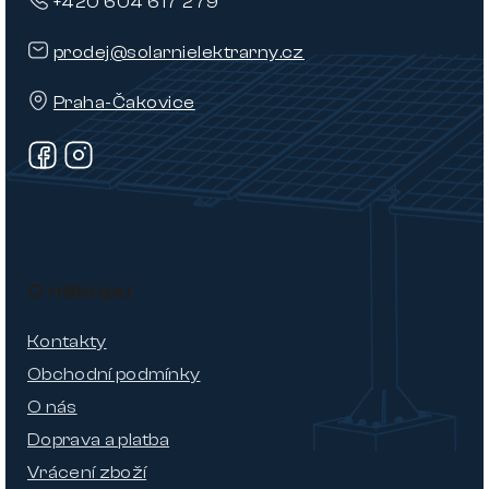
+420 604 617 279
prodej@solarnielektrarny.cz
Praha-Čakovice
O nákupu
Kontakty
Obchodní podmínky
O nás
Doprava a platba
Vrácení zboží