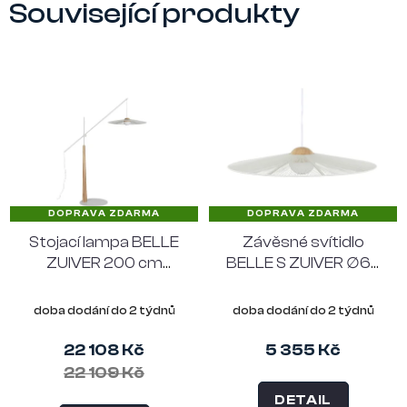
Související produkty
DOPRAVA ZDARMA
DOPRAVA ZDARMA
Stojací lampa BELLE
Závěsné svítidlo
ZUIVER 200 cm
BELLE S ZUIVER ∅65
béžová
cm, béžové
doba dodání do 2 týdnů
doba dodání do 2 týdnů
22 108 Kč
5 355 Kč
22 109 Kč
DETAIL