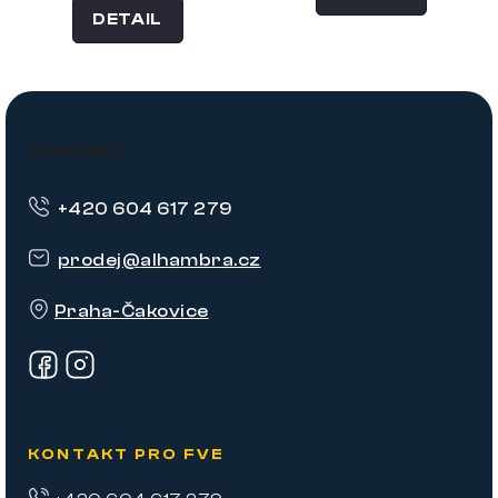
DETAIL
Z
á
Kontakt
p
+420 604 617 279
a
t
prodej
@
alhambra.cz
í
Praha-Čakovice
KONTAKT PRO FVE