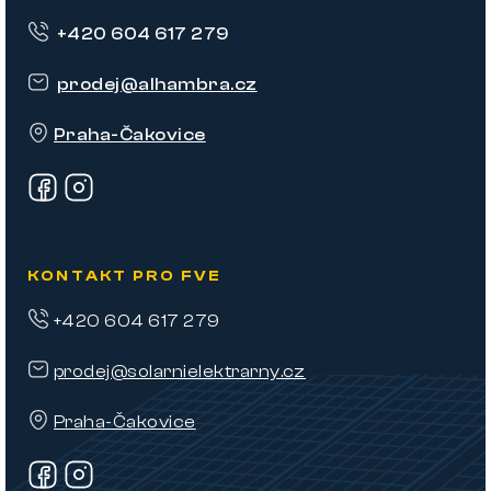
p
+420 604 617 279
a
t
prodej
@
alhambra.cz
í
Praha-Čakovice
KONTAKT PRO FVE
+420 604 617 279
prodej@solarnielektrarny.cz
Praha-Čakovice