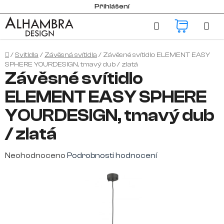
Přejít
Přihlášení
na
Hledat
NÁKUP
obsah
KOŠÍK
Domů
/
Svítidla
/
Závěsná svítidla
/
Závěsné svítidlo ELEMENT EASY
SPHERE YOURDESIGN, tmavý dub / zlatá
Závěsné svítidlo
ELEMENT EASY SPHERE
YOURDESIGN, tmavý dub
/ zlatá
Průměrné
Neohodnoceno
Podrobnosti hodnocení
hodnocení
produktu
je
0,0
z