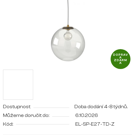
5
hvězdiček.
DOPRAV
A
ZDARM
A
Dostupnost
Doba dodání 4-8 týdnů.
Můžeme doručit do:
6.10.2026
Kód:
EL-SP-E27-TD-Z