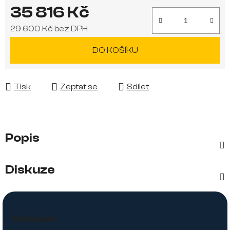
35 816 Kč
29 600 Kč bez DPH
Měrná cena:
DO KOŠÍKU
Tisk
Zeptat se
Sdílet
Popis
Diskuze
Z
á
Kontakt