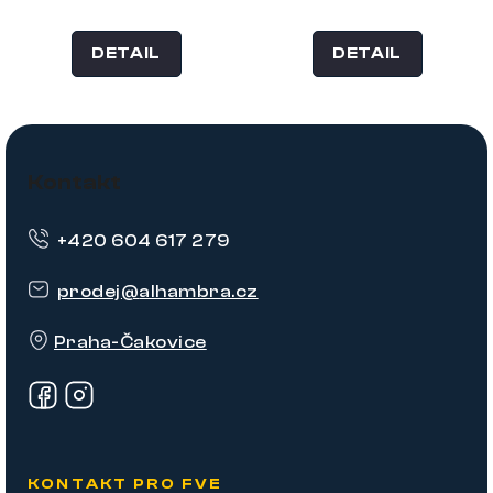
DETAIL
DETAIL
Z
á
Kontakt
p
+420 604 617 279
a
t
prodej
@
alhambra.cz
í
Praha-Čakovice
KONTAKT PRO FVE