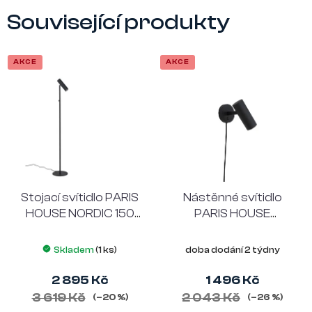
Související produkty
AKCE
AKCE
Stojací svítidlo PARIS
Nástěnné svítidlo
HOUSE NORDIC 150
PARIS HOUSE
cm, černé
NORDIC 22 cm, černé
Skladem
(1 ks)
doba dodání 2 týdny
2 895 Kč
1 496 Kč
3 619 Kč
2 043 Kč
(–20 %)
(–26 %)