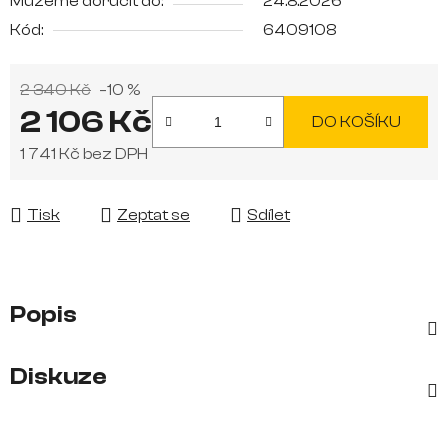
Můžeme doručit do:
24.8.2026
Kód:
6409108
2 340 Kč
–10 %
2 106 Kč
DO KOŠÍKU
1 741 Kč bez DPH
Měrná cena:
Tisk
Zeptat se
Sdílet
Popis
Diskuze