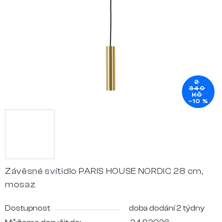
hvězdiček.
2
340
KČ
–10 %
Závěsné svítidlo PARIS HOUSE NORDIC 28 cm,
mosaz
Dostupnost
doba dodání 2 týdny