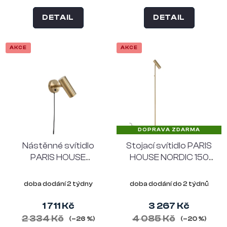
DETAIL
DETAIL
AKCE
AKCE
DOPRAVA ZDARMA
Nástěnné svítidlo
Stojací svítidlo PARIS
PARIS HOUSE
HOUSE NORDIC 150
NORDIC 22 cm,
cm, mosaz
mosaz
doba dodání 2 týdny
doba dodání do 2 týdnů
1 711 Kč
3 267 Kč
2 334 Kč
4 085 Kč
(–26 %)
(–20 %)