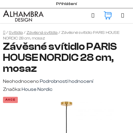
Přejít
Přihlášení
na
Hledat
NÁKUP
obsah
KOŠÍK
Domů
/
Svítidla
/
Závěsná svítidla
/
Závěsné svítidlo PARIS HOUSE
NORDIC 28 cm, mosaz
Závěsné svítidlo PARIS
HOUSE NORDIC 28 cm,
mosaz
Průměrné
Neohodnoceno
Podrobnosti hodnocení
hodnocení
Značka:
House Nordic
produktu
AKCE
je
0,0
z
5