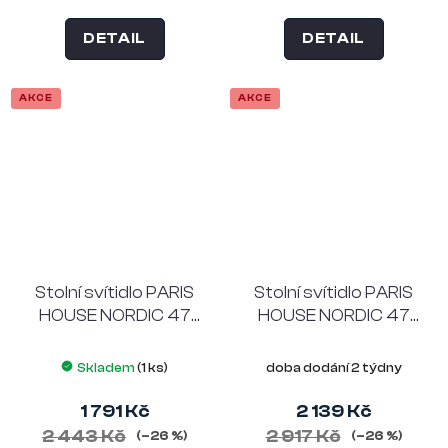
DETAIL
DETAIL
AKCE
AKCE
Stolní svítidlo PARIS
Stolní svítidlo PARIS
HOUSE NORDIC 47
HOUSE NORDIC 47
cm, kov, černé
cm, mosaz
Skladem
(1 ks)
doba dodání 2 týdny
1 791 Kč
2 139 Kč
2 443 Kč
2 917 Kč
(–26 %)
(–26 %)