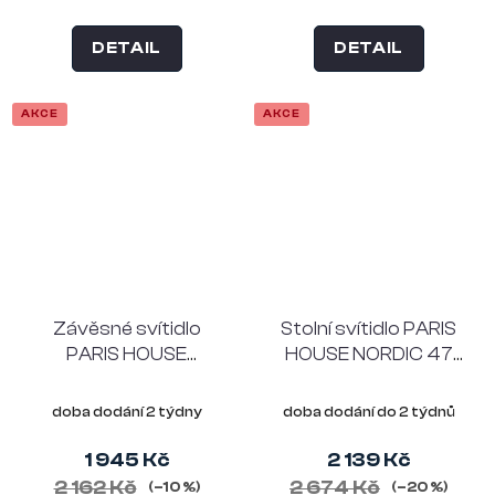
DETAIL
DETAIL
AKCE
AKCE
Závěsné svítidlo
Stolní svítidlo PARIS
PARIS HOUSE
HOUSE NORDIC 47
NORDIC 28 cm, černé
cm, kov, stříbrné
doba dodání 2 týdny
doba dodání do 2 týdnů
1 945 Kč
2 139 Kč
2 162 Kč
2 674 Kč
(–10 %)
(–20 %)