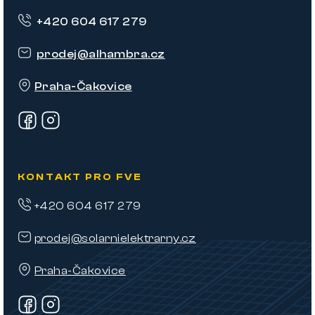
p
+420 604 617 279
a
t
prodej
@
alhambra.cz
í
Praha-Čakovice
KONTAKT PRO FVE
+420 604 617 279
prodej@solarnielektrarny.cz
Praha-Čakovice