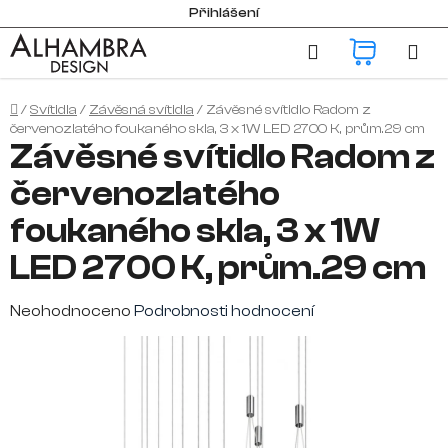
Přejít
Přihlášení
na
Hledat
NÁKUP
obsah
KOŠÍK
Domů
/
Svítidla
/
Závěsná svítidla
/
Závěsné svítidlo Radom z
červenozlatého foukaného skla, 3 x 1W LED 2700 K, prům.29 cm
Závěsné svítidlo Radom z
červenozlatého
foukaného skla, 3 x 1W
LED 2700 K, prům.29 cm
Průměrné
Neohodnoceno
Podrobnosti hodnocení
hodnocení
produktu
je
0,0
z