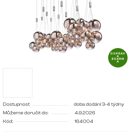
5
hvězdiček.
DOPRAV
A
ZDARM
A
Dostupnost
doba dodání 3-4 týdny
Můžeme doručit do:
4.9.2026
Kód:
164004