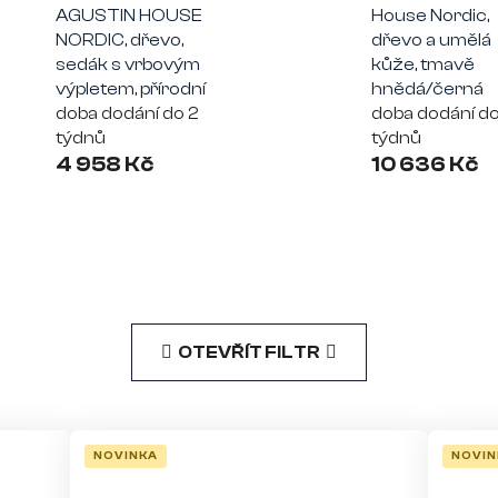
AGUSTIN HOUSE
House Nordic,
NORDIC, dřevo,
dřevo a umělá
sedák s vrbovým
kůže, tmavě
výpletem, přírodní
hnědá/černá
doba dodání do 2
doba dodání do
týdnů
týdnů
4 958 Kč
10 636 Kč
OTEVŘÍT FILTR
NOVINKA
NOVIN