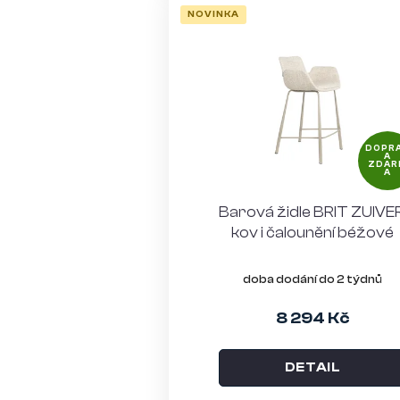
NOVINKA
DOPR
A
ZDAR
A
Barová židle BRIT ZUIVER
kov i čalounění béžové
doba dodání do 2 týdnů
8 294 Kč
DETAIL