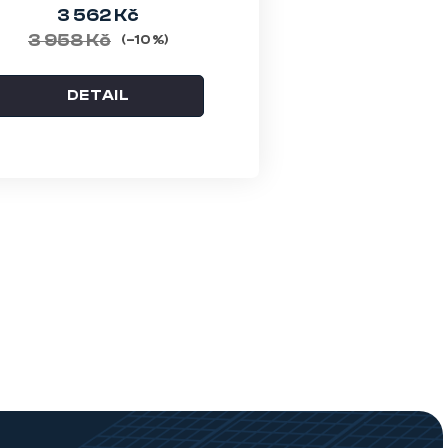
3 562 Kč
3 958 Kč
(–10 %)
DETAIL