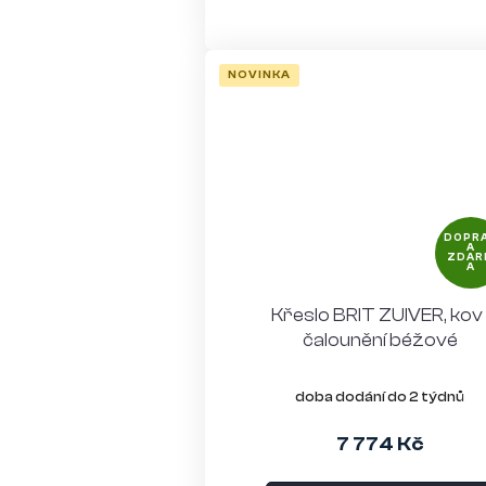
NOVINKA
DOPR
A
ZDAR
A
Křeslo BRIT ZUIVER, kov 
čalounění béžové
doba dodání do 2 týdnů
7 774 Kč