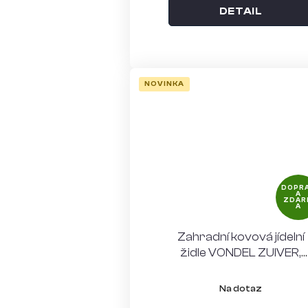
DETAIL
NOVINKA
DOPR
A
ZDAR
A
Zahradní kovová jídelní
židle VONDEL ZUIVER,
červená, s područkami
Na dotaz