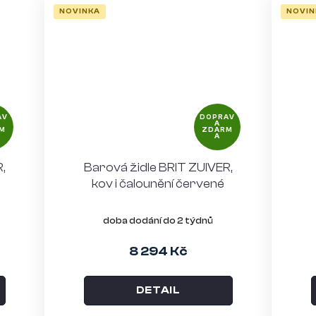
NOVINKA
NOVIN
AV
DOPRAV
A
M
ZDARM
A
,
Barová židle BRIT ZUIVER,
kov i čalounění červené
doba dodání do 2 týdnů
8 294 Kč
DETAIL