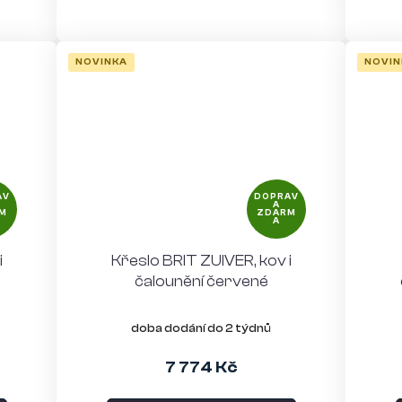
NOVINKA
NOVIN
AV
DOPRAV
A
M
ZDARM
A
i
Křeslo BRIT ZUIVER, kov i
čalounění červené
doba dodání do 2 týdnů
7 774 Kč