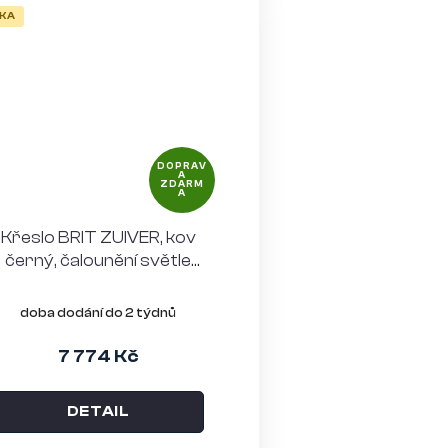
KA
DOPRAV
A
ZDARM
A
Křeslo BRIT ZUIVER, kov
černý, čalounění světle
šedé
doba dodání do 2 týdnů
7 774 Kč
DETAIL