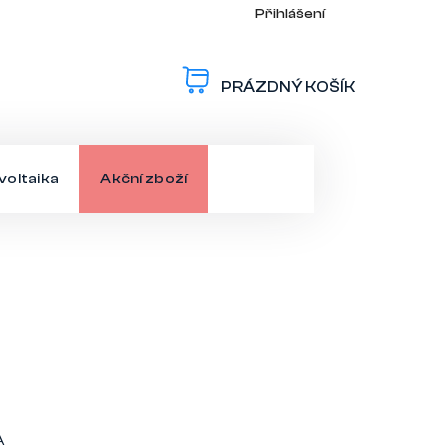
Přihlášení
PRÁZDNÝ KOŠÍK
NÁKUPNÍ
KOŠÍK
voltaika
Akční zboží
A