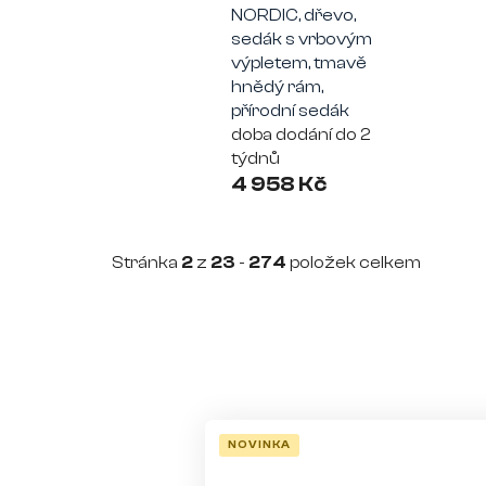
NORDIC, dřevo,
sedák s vrbovým
výpletem, tmavě
hnědý rám,
přírodní sedák
doba dodání do 2
týdnů
4 958 Kč
Stránka
2
z
23
-
274
položek celkem
V
ý
NOVINKA