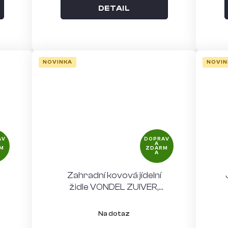
DETAIL
NOVINKA
NOVIN
AV
DOPRAV
A
M
ZDARM
A
Zahradní kovová jídelní
židle VONDEL ZUIVER,
červená, bez područek
Na dotaz