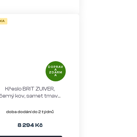
KA
DOPRAV
A
ZDARM
A
Křeslo BRIT ZUIVER,
černý kov, samet tmavě
šedý
doba dodání do 2 týdnů
8 294 Kč