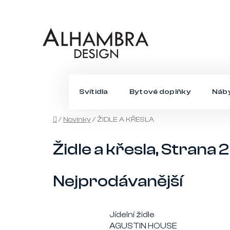
Přejít
na
obsah
Svítidla
Bytové doplňky
Náb
Domů
/
Novinky
/
ŽIDLE A KŘESLA
Židle a křesla
, Strana 2
Nejprodávanější
Jídelní židle
AGUSTIN HOUSE