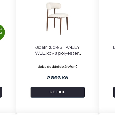
AV
M
Jídelní židle STANLEY
WLL, kov a polyester,
hnědobéžová
doba dodání do 2 týdnů
2 893 Kč
DETAIL