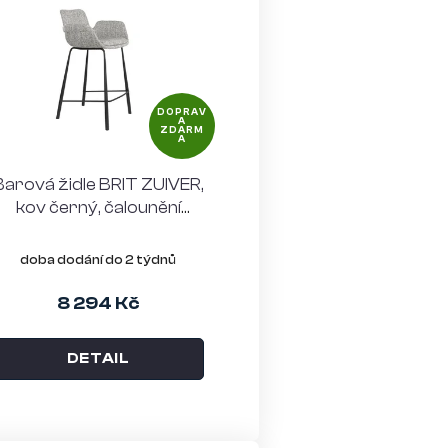
r
o
d
DOPRAV
u
A
ZDARM
A
k
Barová židle BRIT ZUIVER,
t
kov černý, čalounění
ů
světle šedé
doba dodání do 2 týdnů
8 294 Kč
DETAIL