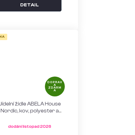
DETAIL
KA
DOPRAV
A
ZDARM
A
Jídelní židle ABELA House
Nordic, kov, polyester a
polyratan, písková
přírodní
dodání listopad 2026