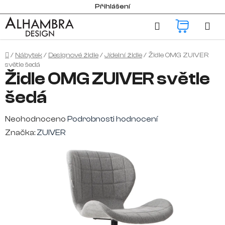
Přejít
Přihlášení
na
Hledat
NÁKUP
obsah
KOŠÍK
Domů
/
Nábytek
/
Designové židle
/
Jídelní židle
/
Židle OMG ZUIVER
světle šedá
Židle OMG ZUIVER světle
šedá
Průměrné
Neohodnoceno
Podrobnosti hodnocení
hodnocení
Značka:
ZUIVER
produktu
je
0,0
z
5
hvězdiček.