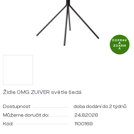
DOPRAV
A
ZDARM
A
Židle OMG ZUIVER světle šedá
Dostupnost
doba dodání do 2 týdnů
Můžeme doručit do:
24.8.2026
Kód:
1100169