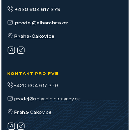
p
+420 604 617 279
a
t
prodej
@
alhambra.cz
í
Praha-Čakovice
KONTAKT PRO FVE
+420 604 617 279
prodej@solarnielektrarny.cz
Praha-Čakovice