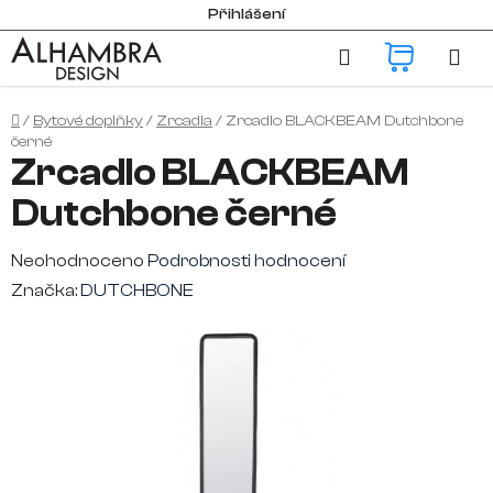
Přejít
Přihlášení
na
Hledat
NÁKUP
obsah
KOŠÍK
Domů
/
Bytové doplňky
/
Zrcadla
/
Zrcadlo BLACKBEAM Dutchbone
černé
Zrcadlo BLACKBEAM
Dutchbone černé
Průměrné
Neohodnoceno
Podrobnosti hodnocení
hodnocení
Značka:
DUTCHBONE
produktu
je
0,0
z
5
hvězdiček.