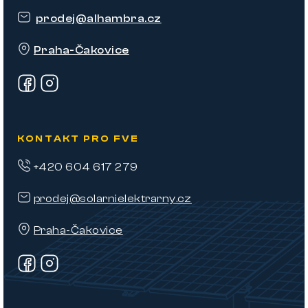
t
prodej
@
alhambra.cz
í
Praha-Čakovice
KONTAKT PRO FVE
+420 604 617 279
prodej@solarnielektrarny.cz
Praha-Čakovice