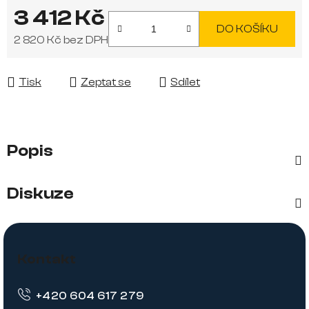
3 412 Kč
DO KOŠÍKU
2 820 Kč bez DPH
Měrná cena:
Tisk
Zeptat se
Sdílet
Popis
Diskuze
Z
á
Kontakt
p
+420 604 617 279
a