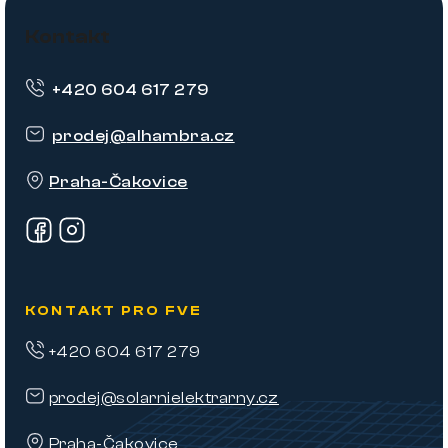
Z
á
Kontakt
p
+420 604 617 279
a
t
prodej
@
alhambra.cz
í
Praha-Čakovice
KONTAKT PRO FVE
+420 604 617 279
prodej@solarnielektrarny.cz
Praha-Čakovice