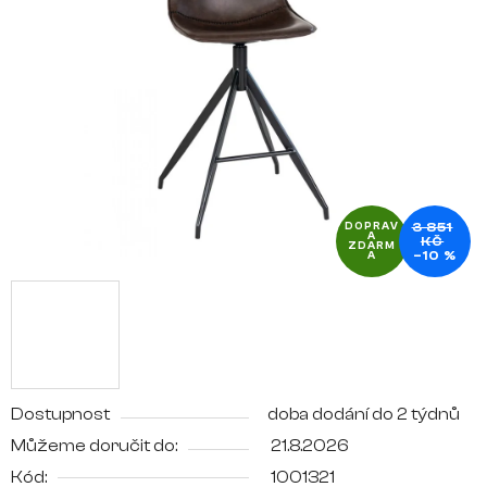
5
hvězdiček.
3 851
DOPRAV
A
KČ
ZDARM
–10 %
A
Dostupnost
doba dodání do 2 týdnů
Můžeme doručit do:
21.8.2026
Kód:
1001321