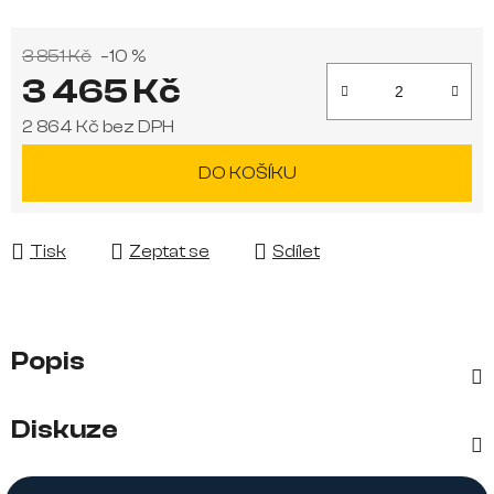
3 851 Kč
–10 %
3 465 Kč
2 864 Kč bez DPH
Měrná cena:
DO KOŠÍKU
Tisk
Zeptat se
Sdílet
Popis
Diskuze