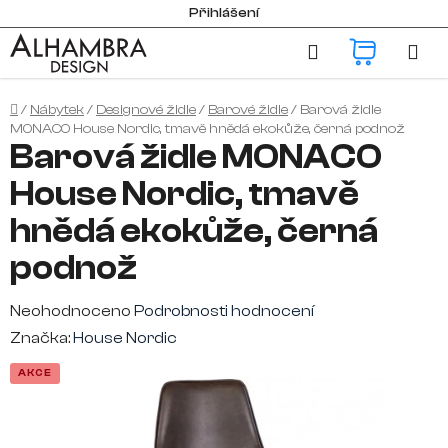
Přejít
Přihlášení
na
Hledat
NÁKUP
obsah
KOŠÍK
Domů
/
Nábytek
/
Designové židle
/
Barové židle
/
Barová židle
MONACO House Nordic, tmavě hnědá ekokůže, černá podnož
Barová židle MONACO
House Nordic, tmavě
hnědá ekokůže, černá
podnož
Průměrné
Neohodnoceno
Podrobnosti hodnocení
hodnocení
Značka:
House Nordic
produktu
AKCE
je
0,0
z