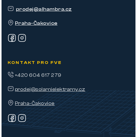
t
prodej
@
alhambra.cz
í
Praha-Čakovice
KONTAKT PRO FVE
+420 604 617 279
prodej@solarnielektrarny.cz
Praha-Čakovice