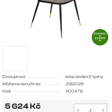
DOPRAV
A
ZDARM
A
Dostupnost
doba dodání 2 týdny
Můžeme doručit do:
21.8.2026
Kód:
1100478
5 624 Kč