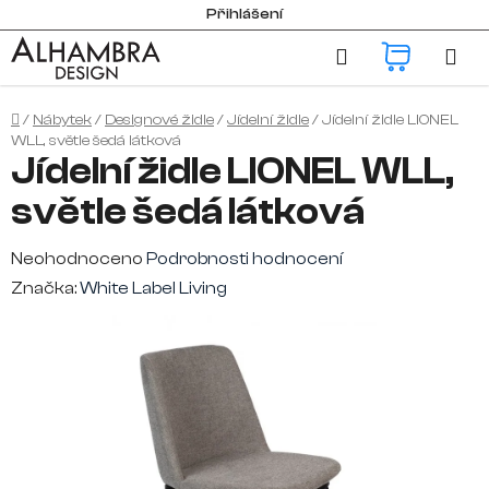
Přejít
Přihlášení
na
Hledat
NÁKUP
obsah
KOŠÍK
Domů
/
Nábytek
/
Designové židle
/
Jídelní židle
/
Jídelní židle LIONEL
WLL, světle šedá látková
Jídelní židle LIONEL WLL,
světle šedá látková
Průměrné
Neohodnoceno
Podrobnosti hodnocení
hodnocení
Značka:
White Label Living
produktu
je
0,0
z
5
hvězdiček.