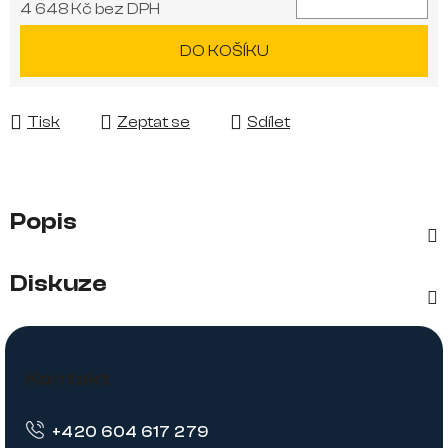
4 648 Kč bez DPH
Měrná cena:
DO KOŠÍKU
Tisk
Zeptat se
Sdílet
Popis
Diskuze
Z
á
Kontakt
p
+420 604 617 279
a