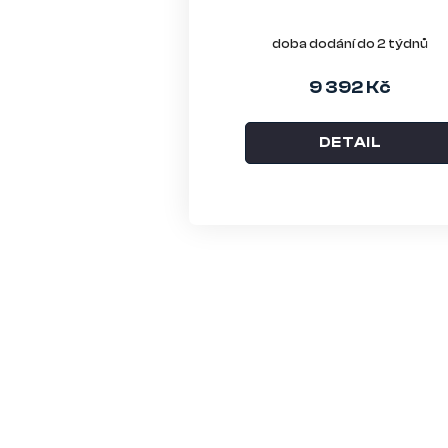
doba dodání do 2 týdnů
9 392 Kč
DETAIL