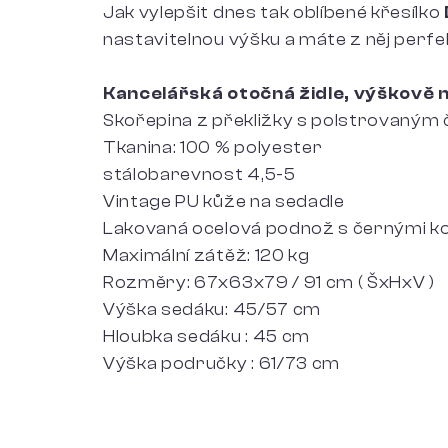
Jak vylepšit dnes tak oblíbené křesílko
nastavitelnou výšku a máte z něj perfek
Kancelářská otočná židle, výškově 
Skořepina z překližky s polstrovaným
Tkanina: 100 % polyester
stálobarevnost 4,5-5
Vintage PU kůže na sedadle
Lakovaná ocelová podnož s černými k
Maximální zátěž: 120 kg
Rozměry: 67x63x79 / 91 cm ( ŠxHxV )
Výška sedáku: 45/57 cm
Hloubka sedáku : 45 cm
Výška područky : 61/73 cm