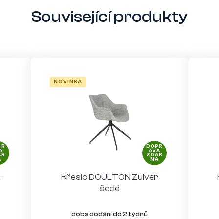
Související produkty
NOVINKA
PR
DOPR
A
AVA
AR
ZDAR
A
MA
r
Křeslo DOULTON Zuiver
šedé
doba dodání do 2 týdnů