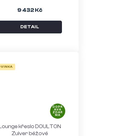
9 432 Kč
DETAIL
OVINKA
DOPR
AVA
ZDAR
MA
Lounge křeslo DOULTON
Zuiver béžové