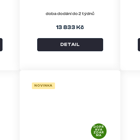
doba dodání do 2 týdnů
13 833 Kč
DETAIL
NOVINKA
DOPR
AVA
ZDAR
MA