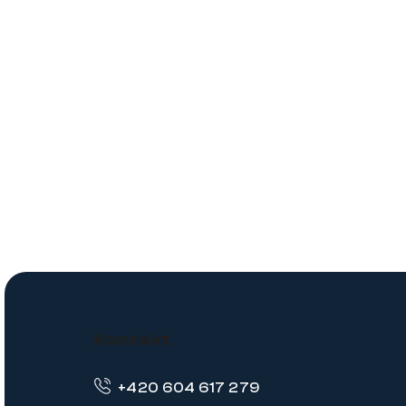
Z
á
Kontakt
p
+420 604 617 279
a