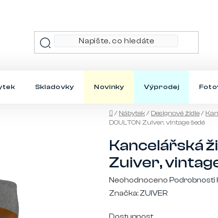
ytek
Skladovky
Novinky
Výprodej
Foto
Domů
/
Nábytek
/
Designové židle
/
Kanc
DOULTON Zuiver, vintage šedé
Kancelářská ž
Zuiver, vintag
Průměrné
Neohodnoceno
Podrobnosti
hodnocení
Značka:
ZUIVER
produktu
Dostupnost