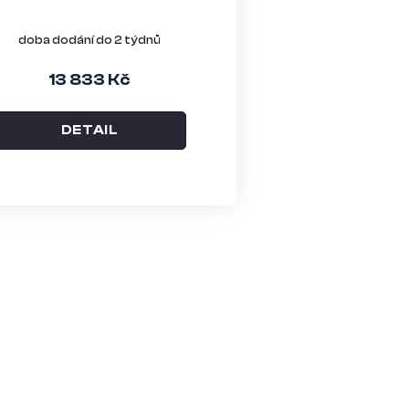
doba dodání do 2 týdnů
13 833 Kč
DETAIL