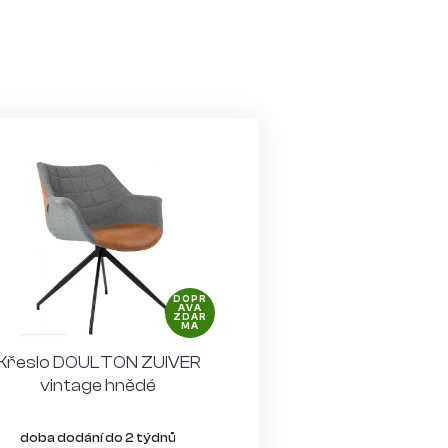
DOPR
AVA
ZDAR
MA
Křeslo DOULTON ZUIVER
vintage hnědé
doba dodání do 2 týdnů