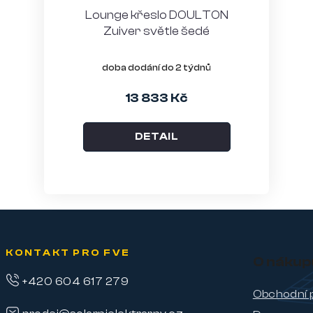
Lounge křeslo DOULTON
Zuiver světle šedé
doba dodání do 2 týdnů
13 833 Kč
DETAIL
KONTAKT PRO FVE
O nákup
+420 604 617 279
Obchodní 