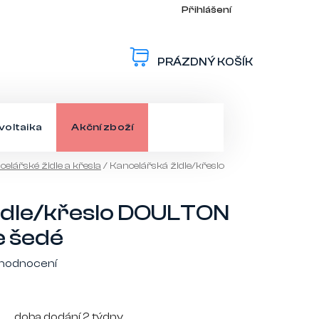
Přihlášení
PRÁZDNÝ KOŠÍK
NÁKUPNÍ
KOŠÍK
voltaika
Akční zboží
elářské židle a křesla
/
Kancelářská židle/křeslo
idle/křeslo DOULTON
e šedé
 hodnocení
doba dodání 2 týdny