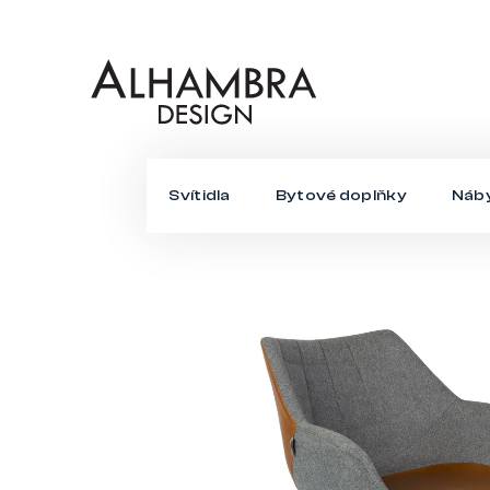
Přejít
na
obsah
Svítidla
Bytové doplňky
Náb