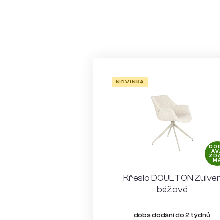
NOVINKA
DO
AV
ZD
M
Křeslo DOULTON Zuive
béžové
doba dodání do 2 týdnů