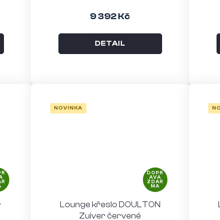
9 392 Kč
DETAIL
NOVINKA
N
PR
DOPR
A
AVA
AR
ZDAR
A
MA
r
Lounge křeslo DOULTON
Zuiver červené