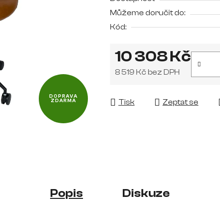
je
Můžeme doručit do:
0,0
Kód:
z
5
10 308 Kč
hvězdiček.
8 519 Kč bez DPH
Měrná cena:
DOPRAVA
Tisk
Zeptat se
ZDARMA
Popis
Diskuze