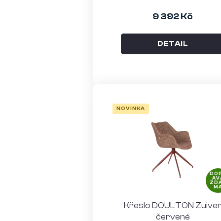
9 392 Kč
DETAIL
NOVINKA
DO
AV
ZD
M
Křeslo DOULTON Zuive
červené