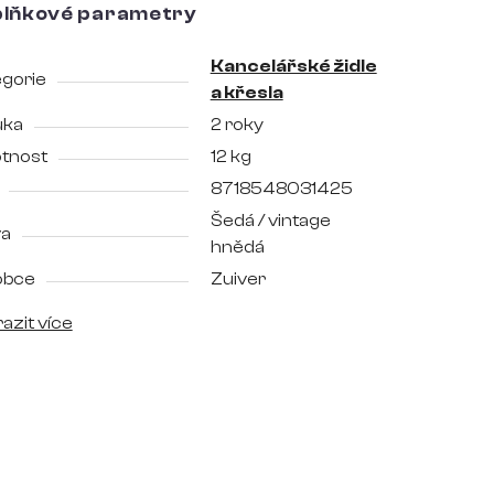
lňkové parametry
Kancelářské židle
gorie
a křesla
uka
2 roky
tnost
12 kg
8718548031425
Šedá / vintage
va
hnědá
obce
Zuiver
azit více