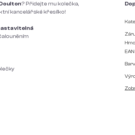
Doulton
? Přidejte mu kolečka,
Dop
tní kancelářské křesílko!
Kate
nastavitelná
Zár
 čalouněním
Hmo
EAN
Bar
olečky
Výr
Zobr