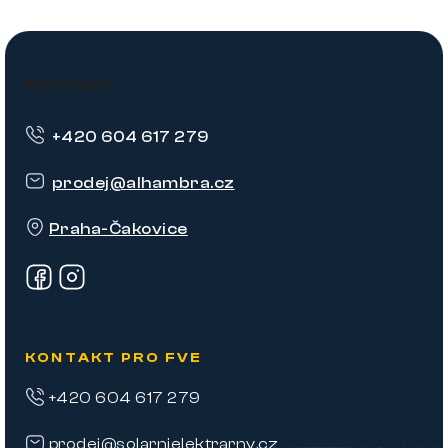
Z
á
Kontakt
p
+420 604 617 279
a
t
prodej
@
alhambra.cz
í
Praha-Čakovice
KONTAKT PRO FVE
+420 604 617 279
prodej@solarnielektrarny.cz