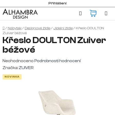
Přejít
Přihlášení
na
Hledat
NÁKUP
obsah
KOŠÍK
Domů
/
Nábytek
/
Designové židle
/
Jídelní židle
/
Křeslo DOULTON
Zuiver béžové
Křeslo DOULTON Zuiver
béžové
Průměrné
Neohodnoceno
Podrobnosti hodnocení
hodnocení
Značka:
ZUIVER
produktu
NOVINKA
je
0,0
z
5
hvězdiček.