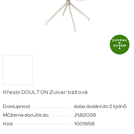
DOPRAV
A
ZDARM
A
Křeslo DOULTON Zuiver béžové
Dostupnost
doba dodání do 2 týdnů
Můžeme doručit do:
21.8.2026
Kód:
1001958