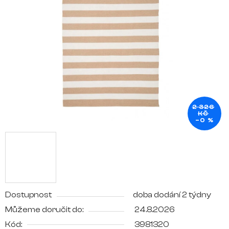
5
hvězdiček.
2 326
KČ
–0 %
Dostupnost
doba dodání 2 týdny
Můžeme doručit do:
24.8.2026
Kód:
3981320