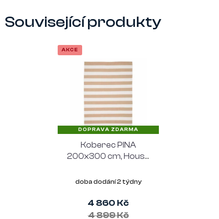
Související produkty
AKCE
DOPRAVA ZDARMA
Koberec PINA
200x300 cm, House
Nordic, recyklovaný
PET, béžová a bílá
doba dodání 2 týdny
4 860 Kč
4 899 Kč