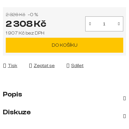
2 326 Kč
–0 %
2 308 Kč
1 907 Kč bez DPH
Měrná cena:
DO KOŠÍKU
Tisk
Zeptat se
Sdílet
Popis
Diskuze