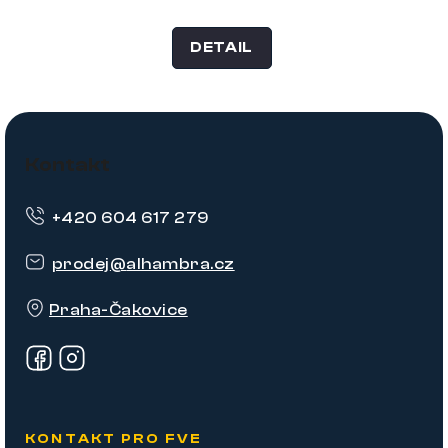
DETAIL
Z
á
Kontakt
p
+420 604 617 279
a
t
prodej
@
alhambra.cz
í
Praha-Čakovice
KONTAKT PRO FVE