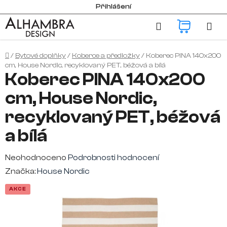
Přejít
Přihlášení
na
Hledat
NÁKUP
obsah
KOŠÍK
Domů
/
Bytové doplňky
/
Koberce a předložky
/
Koberec PINA 140x200
cm, House Nordic, recyklovaný PET, béžová a bílá
Koberec PINA 140x200
cm, House Nordic,
recyklovaný PET, béžová
a bílá
Průměrné
Neohodnoceno
Podrobnosti hodnocení
hodnocení
Značka:
House Nordic
produktu
AKCE
je
0,0
z