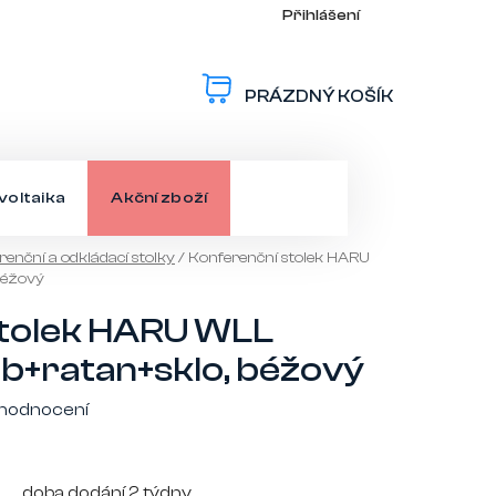
Přihlášení
PRÁZDNÝ KOŠÍK
NÁKUPNÍ
KOŠÍK
voltaika
Akční zboží
enční a odkládací stolky
/
Konferenční stolek HARU
béžový
stolek HARU WLL
b+ratan+sklo, béžový
 hodnocení
doba dodání 2 týdny