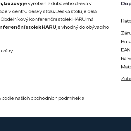
m, béžový
je vyroben z dubového dřeva v
Dop
ace v centru desky stolu. Deska stolu je celá
. Obdélníkový konferenční stolek HARU má
Kate
nferenční stolek HARU
je vhodný do obývacího
Zár
Hmo
EAN
luzáky
Bar
Mate
Zobr
odle našich obchodních podmínek a