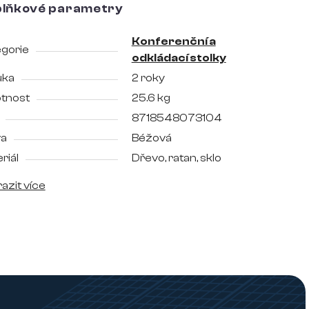
lňkové parametry
Konferenční a
gorie
odkládací stolky
uka
2 roky
tnost
25.6 kg
8718548073104
va
Béžová
riál
Dřevo, ratan, sklo
azit více