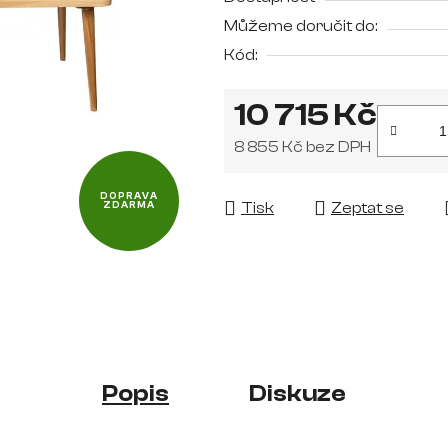
je
Můžeme doručit do:
0,0
Kód:
z
5
10 715 Kč
hvězdiček.
8 855 Kč bez DPH
Měrná cena:
DOPRAVA
Tisk
Zeptat se
ZDARMA
Popis
Diskuze