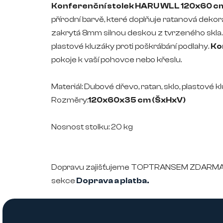
Konferenční stolek HARU WLL 120x60 c
přírodní barvě, které doplňuje ratanová dekor
zakrytá 8mm silnou deskou z tvrzeného skla
plastové kluzáky proti poškrábání podlahy.
Ko
pokoje k vaší pohovce nebo křeslu.
Materiál: Dubové dřevo, ratan, sklo, plastové k
Rozměry:
120x60x35 cm (ŠxHxV)
Nosnost stolku: 20 kg
Dopravu zajišťujeme TOPTRANSEM ZDARMA p
sekce
Doprava a platba.
Z