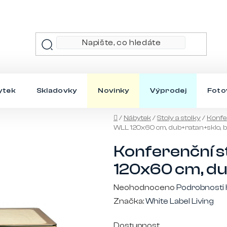
ytek
Skladovky
Novinky
Výprodej
Foto
Domů
/
Nábytek
/
Stoly a stolky
/
Konfer
WLL 120x60 cm, dub+ratan+sklo, 
Konferenční 
120x60 cm, du
Průměrné
Neohodnoceno
Podrobnosti
hodnocení
Značka:
White Label Living
produktu
Dostupnost