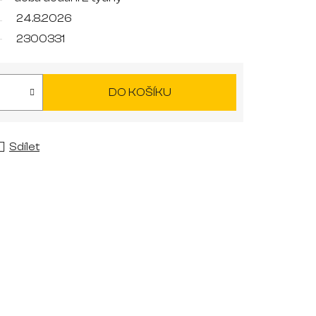
24.8.2026
2300331
DO KOŠÍKU
Sdílet