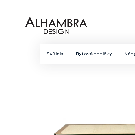
Přejít
na
obsah
Svítidla
Bytové doplňky
Náb