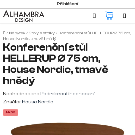
Přejít
Přihlášení
na
Hledat
NÁKUP
obsah
KOŠÍK
Domů
/
Nábytek
/
Stoly a stolky
/
Konferenční stůl HELLERUP Ø 75 cm,
House Nordic, tmavě hnědý
Konferenční stůl
HELLERUP Ø 75 cm,
House Nordic, tmavě
hnědý
Průměrné
Neohodnoceno
Podrobnosti hodnocení
hodnocení
Značka:
House Nordic
produktu
AKCE
je
0,0
z