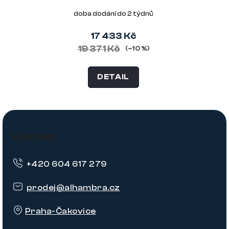
doba dodání do 2 týdnů
17 433 Kč
19 371 Kč
(–10 %)
DETAIL
Z
á
Kontakt
p
+420 604 617 279
a
t
prodej
@
alhambra.cz
í
Praha-Čakovice