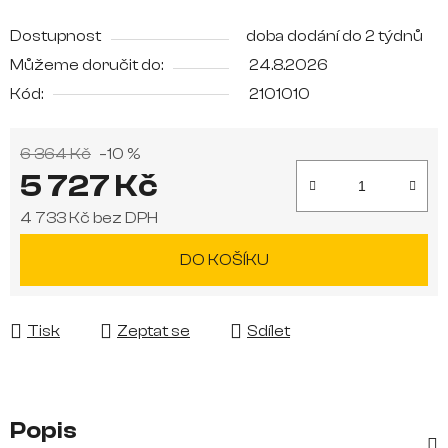
Dostupnost
doba dodání do 2 týdnů
Můžeme doručit do:
24.8.2026
Kód:
2101010
6 364 Kč
–10 %
5 727 Kč
4 733 Kč bez DPH
Měrná cena:
DO KOŠÍKU
Tisk
Zeptat se
Sdílet
Popis