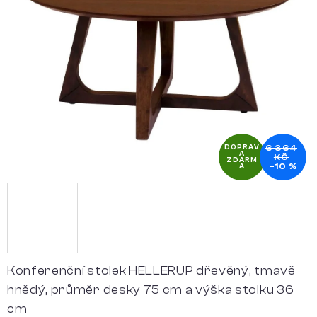
5
hvězdiček.
6 364
DOPRAV
A
KČ
ZDARM
–10 %
A
Konferenční stolek HELLERUP dřevěný, tmavě
hnědý, průměr desky 75 cm a výška stolku 36
cm