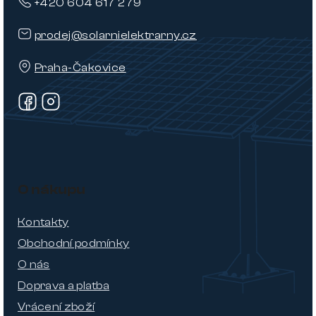
+420 604 617 279
prodej@solarnielektrarny.cz
Praha-Čakovice
O nákupu
Kontakty
Obchodní podmínky
O nás
Doprava a platba
Vrácení zboží