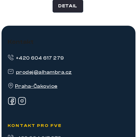
DETAIL
Z
á
Kontakt
p
+420 604 617 279
a
t
prodej
@
alhambra.cz
í
Praha-Čakovice
KONTAKT PRO FVE