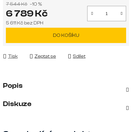
7 544 Kč
–10 %
6 789 Kč
5 611 Kč bez DPH
Měrná cena:
DO KOŠÍKU
Tisk
Zeptat se
Sdílet
Popis
Diskuze