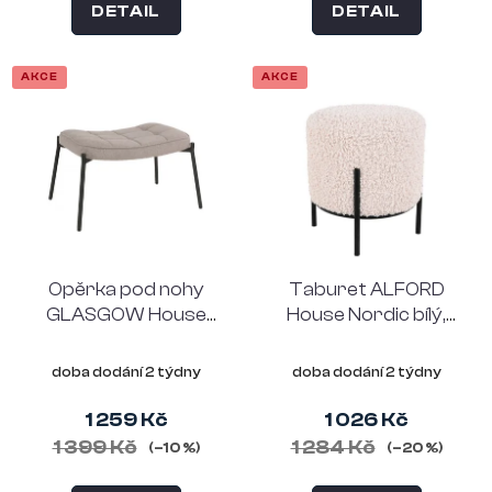
DETAIL
DETAIL
AKCE
AKCE
Opěrka pod nohy
Taburet ALFORD
GLASGOW House
House Nordic bílý,
Nordic světle hnědá,
umělá ovečka, nohy
nohy černé
černé
doba dodání 2 týdny
doba dodání 2 týdny
1 259 Kč
1 026 Kč
1 399 Kč
1 284 Kč
(–10 %)
(–20 %)