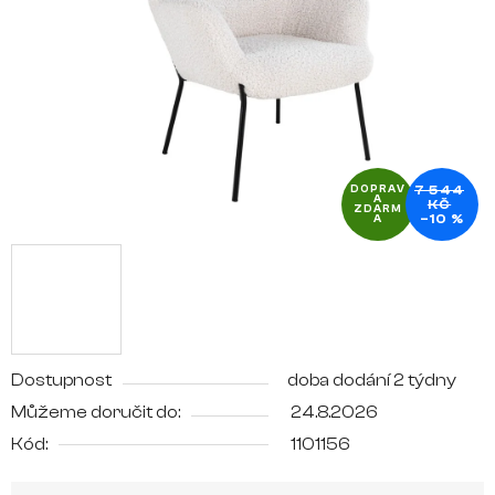
hvězdiček.
7 544
DOPRAV
A
KČ
ZDARM
–10 %
A
Dostupnost
doba dodání 2 týdny
Můžeme doručit do:
24.8.2026
Kód:
1101156