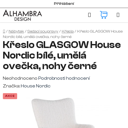
Přejít
Přihlášení
na
Hledat
NÁKUP
obsah
KOŠÍK
Domů
/
Nábytek
/
Sedací soupravy
/
Křesla
/
Křeslo GLASGOW House
Nordic bílé, umělá ovečka, nohy černé
Křeslo GLASGOW House
Nordic bílé, umělá
ovečka, nohy černé
Průměrné
Neohodnoceno
Podrobnosti hodnocení
hodnocení
Značka:
House Nordic
produktu
AKCE
je
0,0
z
5