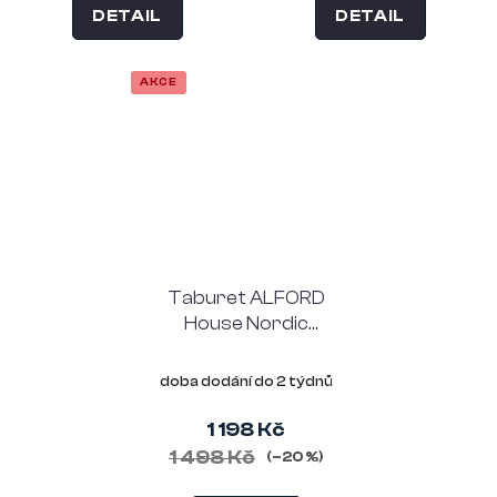
DETAIL
DETAIL
AKCE
Taburet ALFORD
House Nordic
šedohnědý, umělá
ovečka, nohy černé
doba dodání do 2 týdnů
1 198 Kč
1 498 Kč
(–20 %)