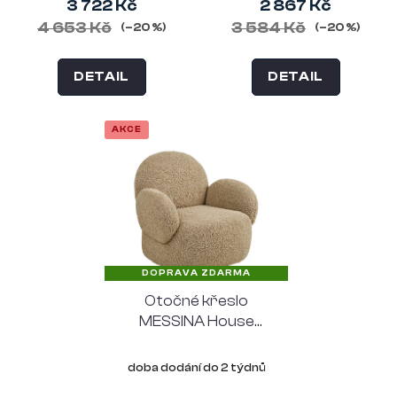
3 722 Kč
2 867 Kč
4 653 Kč
3 584 Kč
(–20 %)
(–20 %)
DETAIL
DETAIL
AKCE
DOPRAVA ZDARMA
Otočné křeslo
MESSINA House
Nordic, světle hnědé
doba dodání do 2 týdnů