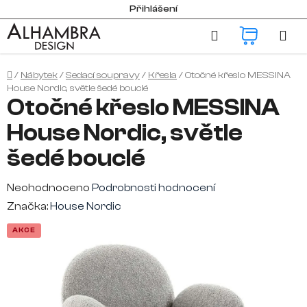
Přejít
Přihlášení
na
Hledat
NÁKUP
obsah
KOŠÍK
Domů
/
Nábytek
/
Sedací soupravy
/
Křesla
/
Otočné křeslo MESSINA
House Nordic, světle šedé bouclé
Otočné křeslo MESSINA
House Nordic, světle
šedé bouclé
Průměrné
Neohodnoceno
Podrobnosti hodnocení
hodnocení
Značka:
House Nordic
produktu
AKCE
je
0,0
z
5