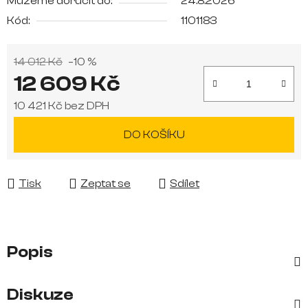
Můžeme doručit do:
24.8.2026
Kód:
1101183
14 012 Kč
–10 %
12 609 Kč
10 421 Kč bez DPH
Měrná cena:
DO KOŠÍKU
Tisk
Zeptat se
Sdílet
Popis
Diskuze