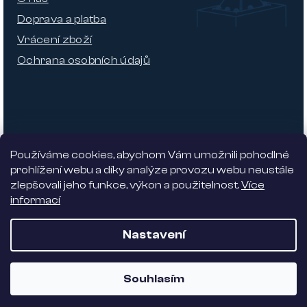
Doprava a platba
Vrácení zboží
Ochrana osobních údajů
Používáme cookies, abychom Vám umožnili pohodlné
prohlížení webu a díky analýze provozu webu neustále
zlepšovali jeho funkce, výkon a použitelnost.
Více
informací
Nabízíme 5% slevu
Nastavení
Vytvořil Shoptet
| Dostmedia
Souhlasím
Copyright 2026
Alhambra design
. Všechna práva
vyhrazena.