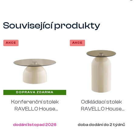
Související produkty
AKCE
AKCE
DOPRAVA ZDARMA
Konferenční stolek
Odkládací stolek
RAVELLO House
RAVELLO House
Nordic ⌀70 cm, kov a
Nordic ⌀40 cm, kov a
sklo, šedobéžový
sklo, šedobéžový
dodání listopad 2026
doba dodání do 2 týdnů