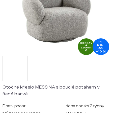
hvězdiček.
14
DOPRAV
012
A
ZDARM
KČ
A
–10 %
Otočné křeslo MESSINA s bouclé potahem v
šedé barvě
Dostupnost
doba dodání 2 týdny