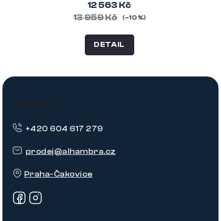
12 563 Kč
13 959 Kč
(–10 %)
DETAIL
Z
á
Kontakt
p
+420 604 617 279
a
t
prodej
@
alhambra.cz
í
Praha-Čakovice