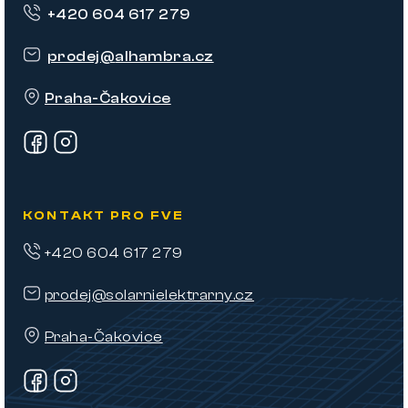
+420 604 617 279
a
t
prodej
@
alhambra.cz
í
Praha-Čakovice
KONTAKT PRO FVE
+420 604 617 279
prodej@solarnielektrarny.cz
Praha-Čakovice