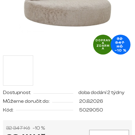
32
DOPRAV
347
A
ZDARM
KČ
A
–10 %
Dostupnost
doba dodání 2 týdny
Můžeme doručit do:
20.8.2026
Kód:
5029050
32 347 Kč
–10 %