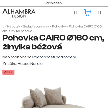
Přejít
Přihlášení
na
Hledat
NÁKUP
obsah
KOŠÍK
Domů
/
Nábytek
/
Sedací soupravy
/
Pohovky
/
Pohovka CAIRO Ø160
cm, žinylka béžová
Pohovka CAIRO Ø160 cm,
žinylka béžová
Průměrné
Neohodnoceno
Podrobnosti hodnocení
hodnocení
Značka:
House Nordic
produktu
AKCE
je
0,0
z
5
hvězdiček.