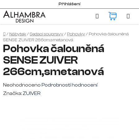
Přejít
Přihlášení
na
Hledat
NÁKUP
obsah
KOŠÍK
Domů
/
Nábytek
/
Sedací soupravy
/
Pohovky
/
Pohovka čalouněná
SENSE ZUIVER 266cm,smetanová
Pohovka čalouněná
SENSE ZUIVER
266cm,smetanová
Průměrné
Neohodnoceno
Podrobnosti hodnocení
hodnocení
Značka:
ZUIVER
produktu
je
0,0
z
5