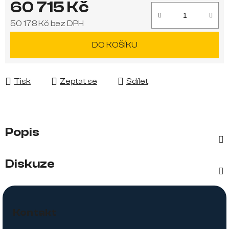
60 715 Kč
50 178 Kč bez DPH
Měrná cena:
DO KOŠÍKU
Tisk
Zeptat se
Sdílet
Popis
Diskuze
Z
á
Kontakt