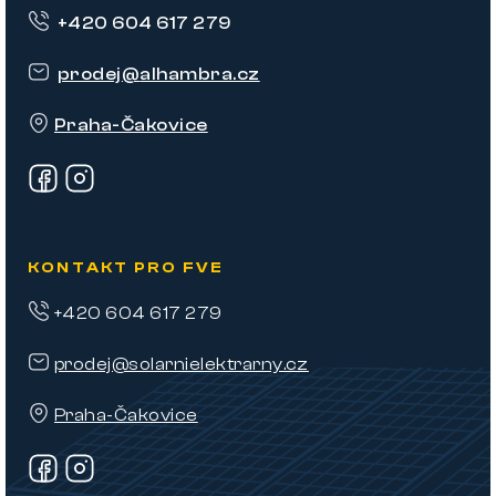
p
+420 604 617 279
a
t
prodej
@
alhambra.cz
í
Praha-Čakovice
KONTAKT PRO FVE
+420 604 617 279
prodej@solarnielektrarny.cz
Praha-Čakovice