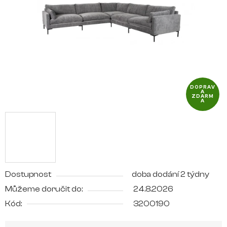
hvězdiček.
DOPRAV
A
ZDARM
A
Dostupnost
doba dodání 2 týdny
Můžeme doručit do:
24.8.2026
Kód:
3200190