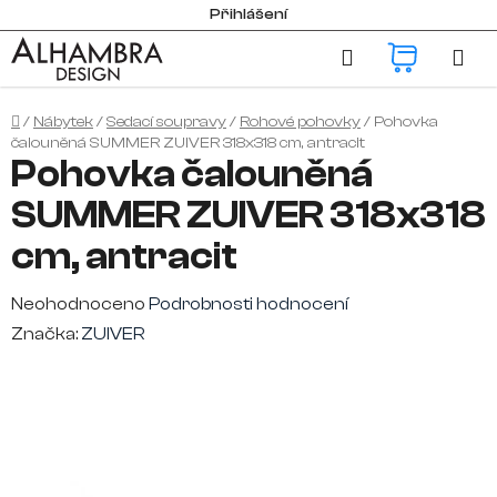
Přejít
Přihlášení
na
Hledat
NÁKUP
obsah
KOŠÍK
Domů
/
Nábytek
/
Sedací soupravy
/
Rohové pohovky
/
Pohovka
čalouněná SUMMER ZUIVER 318x318 cm, antracit
Pohovka čalouněná
SUMMER ZUIVER 318x318
cm, antracit
Průměrné
Neohodnoceno
Podrobnosti hodnocení
hodnocení
Značka:
ZUIVER
produktu
je
0,0
z
5