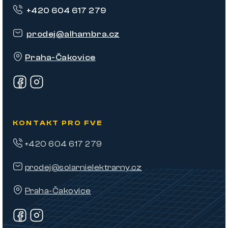
p
+420 604 617 279
a
t
prodej
@
alhambra.cz
í
Praha-Čakovice
KONTAKT PRO FVE
+420 604 617 279
prodej@solarnielektrarny.cz
Praha-Čakovice