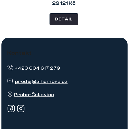
29 121 Kč
DETAIL
Z
á
Kontakt
p
+420 604 617 279
a
t
prodej
@
alhambra.cz
í
Praha-Čakovice