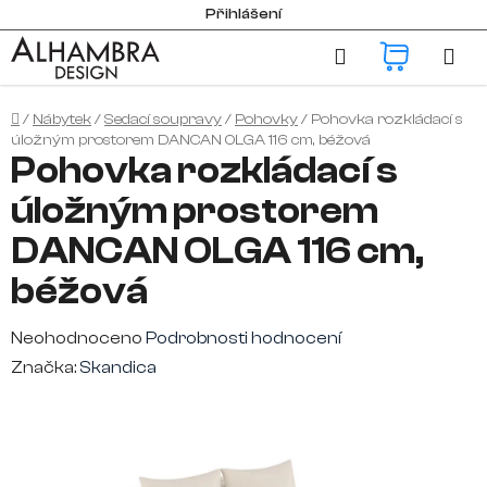
Přejít
Přihlášení
na
Hledat
NÁKUP
obsah
KOŠÍK
Domů
/
Nábytek
/
Sedací soupravy
/
Pohovky
/
Pohovka rozkládací s
úložným prostorem DANCAN OLGA 116 cm, béžová
Pohovka rozkládací s
úložným prostorem
DANCAN OLGA 116 cm,
béžová
Průměrné
Neohodnoceno
Podrobnosti hodnocení
hodnocení
Značka:
Skandica
produktu
je
0,0
z