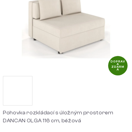
5
hvězdiček.
DOPRAV
A
ZDARM
A
Pohovka rozkládací s úložným prostorem
DANCAN OLGA 116 cm, béžová