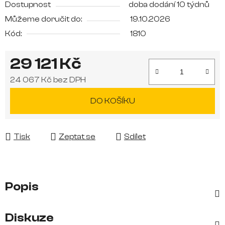
Dostupnost
doba dodání 10 týdnů
Můžeme doručit do:
19.10.2026
Kód:
1810
29 121 Kč
24 067 Kč bez DPH
Měrná cena:
DO KOŠÍKU
Tisk
Zeptat se
Sdílet
Popis
Diskuze