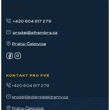
á
Kontakt
p
+420 604 617 279
a
t
prodej
@
alhambra.cz
í
Praha-Čakovice
KONTAKT PRO FVE
+420 604 617 279
prodej@solarnielektrarny.cz
Praha-Čakovice