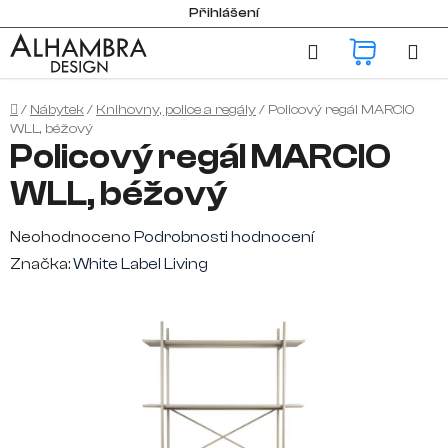
Přejít
Přihlášení
na
Hledat
NÁKUP
obsah
KOŠÍK
Domů
/
Nábytek
/
Knihovny, police a regály
/
Policový regál MARCIO
WLL, béžový
Policový regál MARCIO
WLL, béžový
Průměrné
Neohodnoceno
Podrobnosti hodnocení
hodnocení
Značka:
White Label Living
produktu
je
0,0
z
5
hvězdiček.