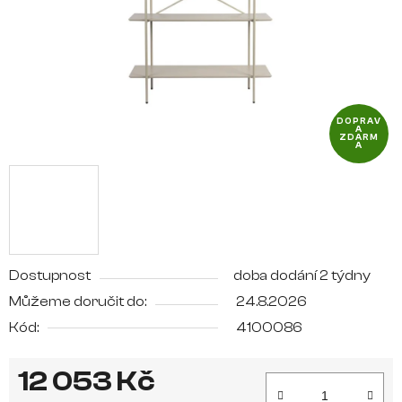
DOPRAV
A
ZDARM
A
Dostupnost
doba dodání 2 týdny
Můžeme doručit do:
24.8.2026
Kód:
4100086
12 053 Kč