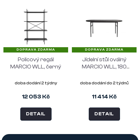
DOPRAVA ZDARMA
DOPRAVA ZDARMA
Policový regál
Jídelní stůl oválný
MARCIO WLL, černý
MARCIO WLL, 180
cm, černý
doba dodání 2 týdny
doba dodání do 2 týdnů
12 053 Kč
11 414 Kč
DETAIL
DETAIL
Z