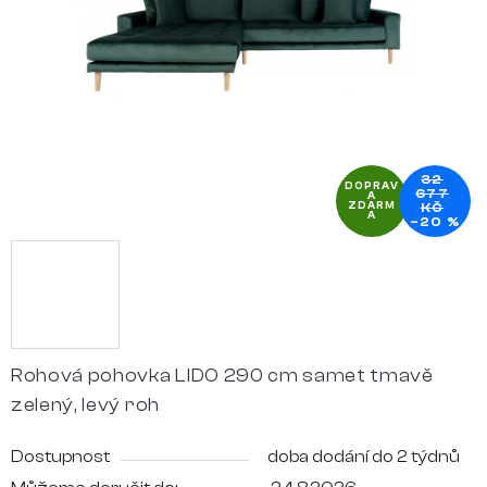
hvězdiček.
32
DOPRAV
677
A
ZDARM
KČ
A
–20 %
Rohová pohovka LIDO 290 cm samet tmavě
zelený, levý roh
Dostupnost
doba dodání do 2 týdnů