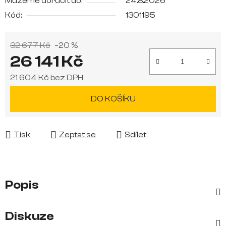
Můžeme doručit do:
24.8.2026
Kód:
1301195
32 677 Kč
–20 %
26 141 Kč
21 604 Kč bez DPH
Měrná cena:
DO KOŠÍKU
Tisk
Zeptat se
Sdílet
Popis
Diskuze