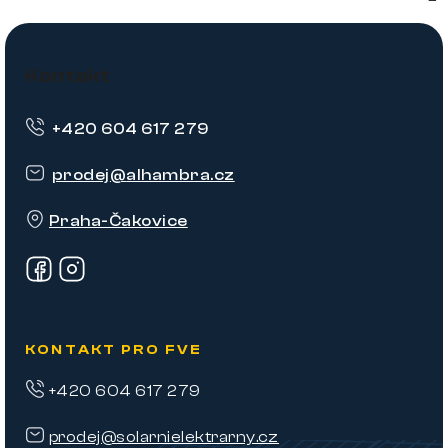
Z
á
Kontakt
p
+420 604 617 279
a
t
prodej
@
alhambra.cz
í
Praha-Čakovice
KONTAKT PRO FVE
+420 604 617 279
prodej@solarnielektrarny.cz