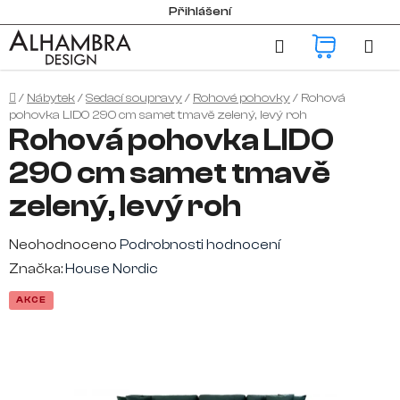
Přejít
Přihlášení
na
Hledat
NÁKUP
obsah
KOŠÍK
Domů
/
Nábytek
/
Sedací soupravy
/
Rohové pohovky
/
Rohová
pohovka LIDO 290 cm samet tmavě zelený, levý roh
Rohová pohovka LIDO
290 cm samet tmavě
zelený, levý roh
Průměrné
Neohodnoceno
Podrobnosti hodnocení
hodnocení
Značka:
House Nordic
produktu
AKCE
je
0,0
z
5