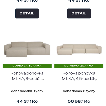
44 371 Kč
44 371 Kč
DETAIL
DETAIL
DOPRAVA ZDARMA
DOPRAVA ZDARMA
Rohová pohovka
Rohová pohovka
MILKA, 3-sedák,
MILKA, 4,5-sedák,
polyester béžový,
polyester pískový,
levý roh
levý roh
doba dodání 2 týdny
doba dodání 2 týdny
44 371 Kč
56 987 Kč