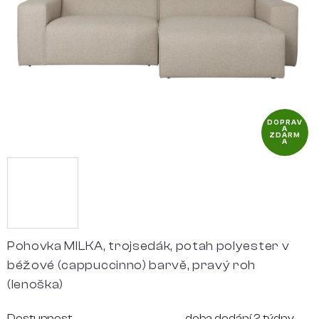
hvězdiček.
DOPRAV
A
ZDARM
A
Pohovka MILKA, trojsedák, potah polyester v
béžové (cappuccinno) barvě, pravý roh
(lenoška)
Dostupnost
doba dodání 2 týdny