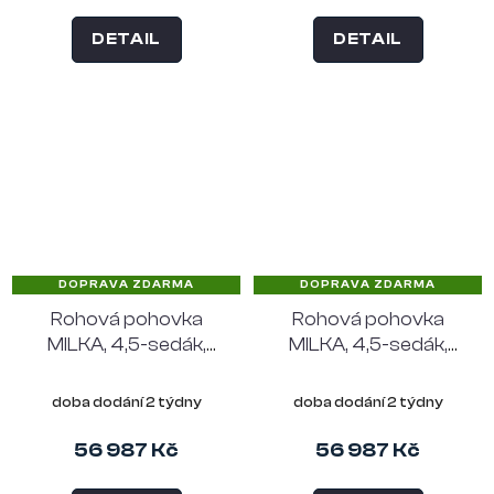
DETAIL
DETAIL
DOPRAVA ZDARMA
DOPRAVA ZDARMA
Rohová pohovka
Rohová pohovka
MILKA, 4,5-sedák,
MILKA, 4,5-sedák,
polyester pískový,
polyester béžový,
pravý roh
levý roh
doba dodání 2 týdny
doba dodání 2 týdny
56 987 Kč
56 987 Kč