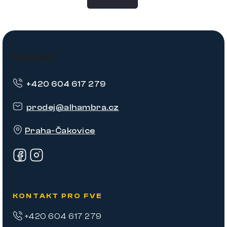
Z
á
Kontakt
p
+420 604 617 279
a
t
prodej
@
alhambra.cz
í
Praha-Čakovice
KONTAKT PRO FVE
+420 604 617 279