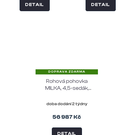
DETAIL
DETAIL
DOPRAVA ZDARMA
Rohová pohovka
MILKA, 4,5-sedák,
polyester béžový,
pravý roh
doba dodání 2 týdny
56 987 Kč
DETAIL