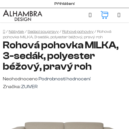
Přejít
Přihlášení
na
Hledat
NÁKUP
obsah
KOŠÍK
Domů
/
Nábytek
/
Sedací soupravy
/
Rohové pohovky
/
Rohová
pohovka MILKA, 3-sedák, polyester béžový, pravý roh
Rohová pohovka MILKA,
3-sedák, polyester
béžový, pravý roh
Průměrné
Neohodnoceno
Podrobnosti hodnocení
hodnocení
Značka:
ZUIVER
produktu
je
0,0
z
5