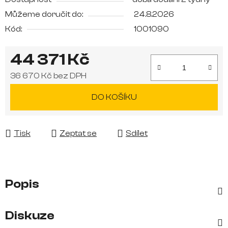
Můžeme doručit do:
24.8.2026
Kód:
1001090
44 371 Kč
36 670 Kč bez DPH
Měrná cena:
DO KOŠÍKU
Tisk
Zeptat se
Sdílet
Popis
Diskuze