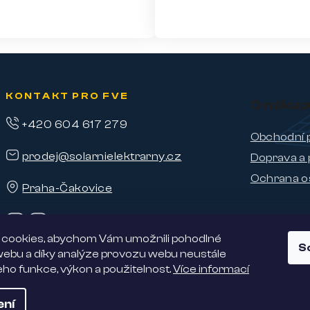
KONTAKT PRO FVE
O nákup
+420 604 617 279
Obchodní 
prodej@solarnielektrarny.cz
Doprava a 
Ochrana o
Praha-Čakovice
cookies, abychom Vám umožnili pohodlné
S
 webu a díky analýze provozu webu neustále
jeho funkce, výkon a použitelnost.
Více informací
ení