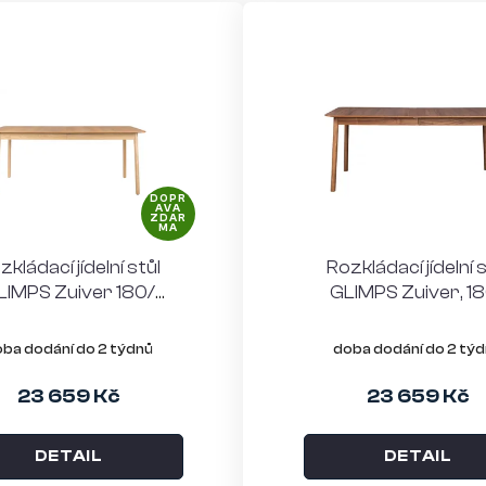
DOPR
AVA
ZDAR
MA
zkládací jídelní stůl
Rozkládací jídelní s
LIMPS Zuiver 180/
GLIMPS Zuiver, 1
240x90 přírodní
240x90 ořech
ba dodání do 2 týdnů
doba dodání do 2 tý
23 659 Kč
23 659 Kč
DETAIL
DETAIL