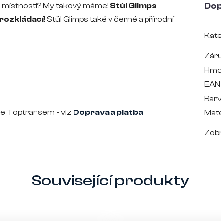
alé místnosti? My takový máme!
Stůl Glimps
Dop
rozkládací
! Stůl Glimps také v černé a přírodní
Kate
Zár
Hmo
EAN
Bar
áme Toptransem - viz
Doprava a platba
Mate
Zobr
Související produkty