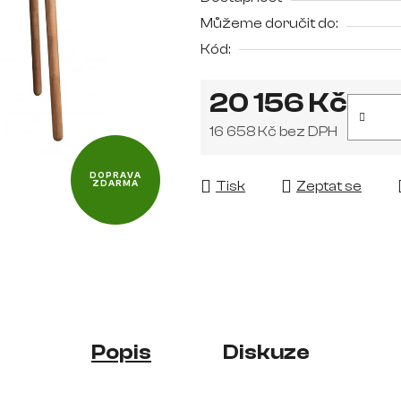
je
Můžeme doručit do:
0,0
Kód:
z
5
20 156 Kč
hvězdiček.
16 658 Kč bez DPH
Měrná cena:
DOPRAVA
Tisk
Zeptat se
ZDARMA
Popis
Diskuze