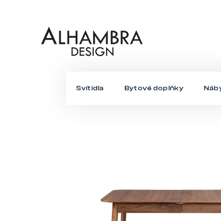
Přejít
na
obsah
Svítidla
Bytové doplňky
Náb