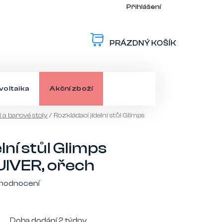
Přihlášení
PRÁZDNÝ KOŠÍK
NÁKUPNÍ
KOŠÍK
voltaika
Akční zboží
í a barové stoly
/
Rozkládací jídelní stůl Glimps
lní stůl Glimps
UIVER, ořech
 hodnocení
Doba dodání 2 týdny