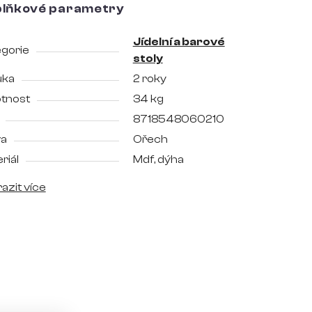
lňkové parametry
Jídelní a barové
gorie
stoly
uka
2 roky
tnost
34 kg
8718548060210
va
Ořech
riál
Mdf, dýha
azit více