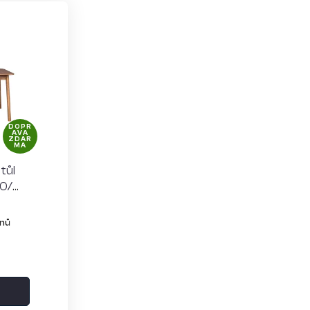
DOPR
AVA
ZDAR
MA
tůl
80/
dnů