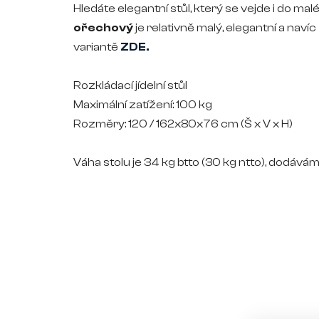
Hledáte elegantní stůl, který se vejde i do m
ořechový
je relativně malý, elegantní a navíc
variantě
ZDE.
Rozkládací
jídelní
stůl
Maximální zatížení: 100 kg
Rozměry: 120 / 162x80x76 cm (Š x V x H)
Váha stolu je 34 kg btto (30 kg ntto), dodáv