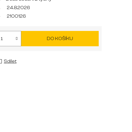
24.8.2026
2100126
DO KOŠÍKU
Sdílet