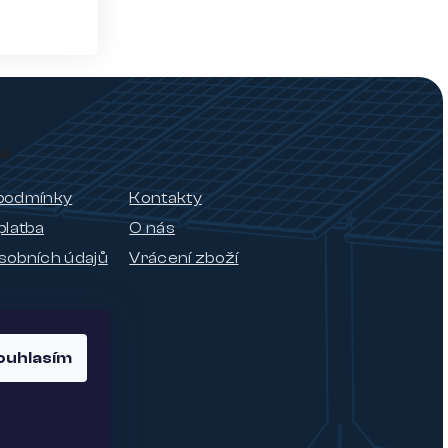
u
podmínky
Kontakty
platba
O nás
sobních údajů
Vrácení zboží
ouhlasím