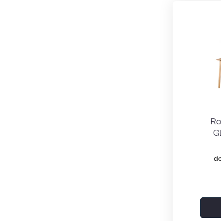
Ro
G
do