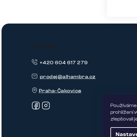
Z
á
Kontakt
p
+420 604 617 279
a
t
prodej
@
alhambra.cz
í
Praha-Čakovice
Používáme 
prohlížení
zlepšovali 
Nastav