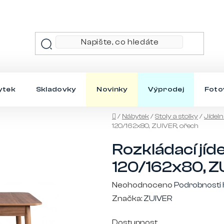
ytek
Skladovky
Novinky
Výprodej
Foto
Domů
/
Nábytek
/
Stoly a stolky
/
Jídeln
120/162x80, ZUIVER, ořech
Rozkládací jíde
120/162x80, Z
Průměrné
Neohodnoceno
Podrobnosti
hodnocení
Značka:
ZUIVER
produktu
Dostupnost