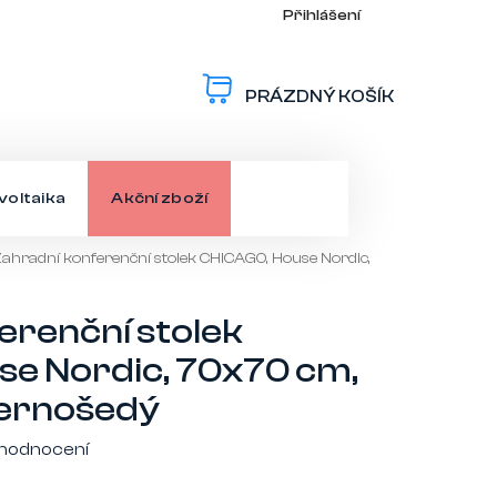
Přihlášení
PRÁZDNÝ KOŠÍK
NÁKUPNÍ
KOŠÍK
voltaika
Akční zboží
ahradní konferenční stolek CHICAGO, House Nordic,
erenční stolek
e Nordic, 70x70 cm,
 černošedý
 hodnocení