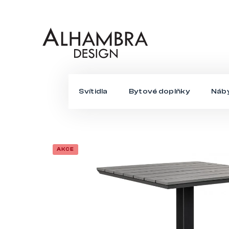
Přejít
na
obsah
Svítidla
Bytové doplňky
Náb
AKCE