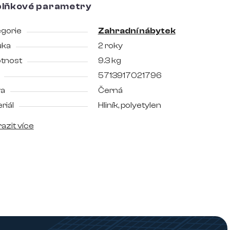
lňkové parametry
gorie
Zahradní nábytek
uka
2 roky
tnost
9.3 kg
5713917021796
va
Černá
riál
Hliník, polyetylen
azit více