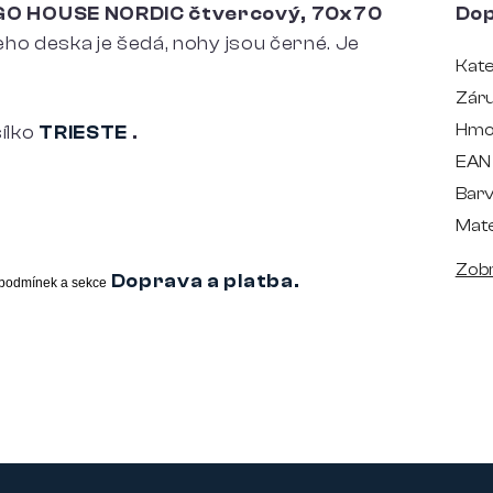
AGO HOUSE NORDIC čtvercový, 70x70
Dop
Jeho deska je šedá, nohy jsou černé. Je
Kate
.
Zár
Hmo
ílko
TRIESTE
.
EAN
Bar
Mate
Zobr
Doprava a platba.
podmínek a sekce