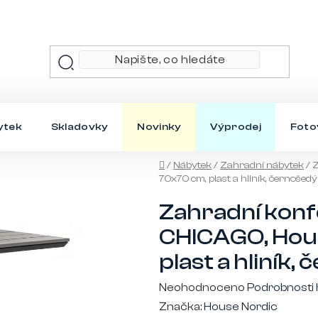
ytek
Skladovky
Novinky
Výprodej
Foto
Domů
/
Nábytek
/
Zahradní nábytek
/
Z
70x70 cm, plast a hliník, černošedý
Zahradní konf
CHICAGO, Hous
plast a hliník,
Průměrné
Neohodnoceno
Podrobnosti
hodnocení
Značka:
House Nordic