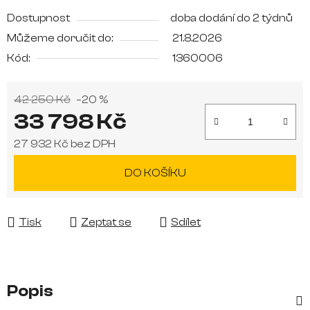
Dostupnost
doba dodání do 2 týdnů
Můžeme doručit do:
21.8.2026
Kód:
1360006
42 250 Kč
–20 %
33 798 Kč
27 932 Kč bez DPH
Měrná cena:
DO KOŠÍKU
Tisk
Zeptat se
Sdílet
Popis