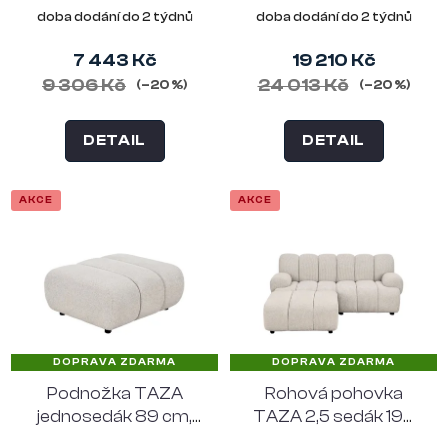
písková
doba dodání do 2 týdnů
doba dodání do 2 týdnů
7 443 Kč
19 210 Kč
9 306 Kč
24 013 Kč
(–20 %)
(–20 %)
DETAIL
DETAIL
AKCE
AKCE
DOPRAVA ZDARMA
DOPRAVA ZDARMA
Podnožka TAZA
Rohová pohovka
jednosedák 89 cm,
TAZA 2,5 sedák 190
polyester, písková
cm, levý roh,