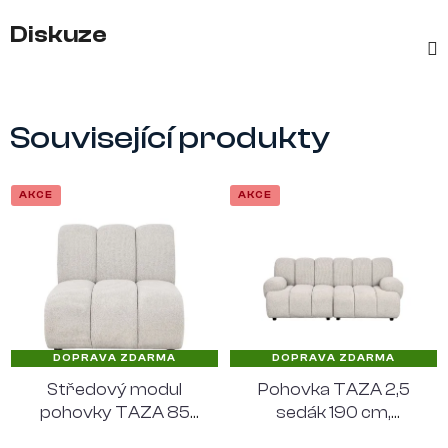
Diskuze
Související produkty
AKCE
AKCE
DOPRAVA ZDARMA
DOPRAVA ZDARMA
Středový modul
Pohovka TAZA 2,5
pohovky TAZA 85
sedák 190 cm,
cm, polyester,
polyester, písková