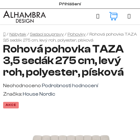
Přejít
Přihlášení
na
Hledat
NÁKUP
obsah
KOŠÍK
Domů
/
Nábytek
/
Sedací soupravy
/
Pohovky
/
Rohová pohovka TAZA
3,5 sedák 275 cm, levý roh, polyester, písková
Rohová pohovka TAZA
3,5 sedák 275 cm, levý
roh, polyester, písková
Průměrné
Neohodnoceno
Podrobnosti hodnocení
hodnocení
Značka:
House Nordic
produktu
AKCE
je
0,0
z
5