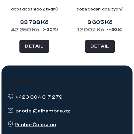
cm, pravý roh,
cm, polyester,
polyester, písková
písková
doba dodání do 2 týdnů
doba dodání do 2 týdnů
33 798 Kč
9 605 Kč
42 250 Kč
12 007 Kč
(–20 %)
(–20 %)
DETAIL
DETAIL
Z
á
Kontakt
p
+420 604 617 279
a
t
prodej
@
alhambra.cz
í
Praha-Čakovice