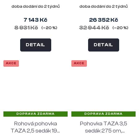
polyester, písková
doba dodání do 2 týdnů
doba dodání do 2 týdnů
7 143 Kč
26 352 Kč
8 931 Kč
32 944 Kč
(–20 %)
(–20 %)
DETAIL
DETAIL
AKCE
AKCE
DOPRAVA ZDARMA
DOPRAVA ZDARMA
Rohová pohovka
Pohovka TAZA 3,5
TAZA 2,5 sedák 190
sedák 275 cm,
cm, pravý roh,
polyester, písková