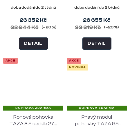
polyester, písková
doba dodání do 2 týdnů
doba dodání do 2 týdnů
26 352 Kč
26 655 Kč
32 944 Kč
33 319 Kč
(–20 %)
(–20 %)
DETAIL
DETAIL
AKCE
AKCE
NOVINKA
DOPRAVA ZDARMA
DOPRAVA ZDARMA
Rohová pohovka
Pravý modul
TAZA 3,5 sedák 275
pohovky TAZA 95