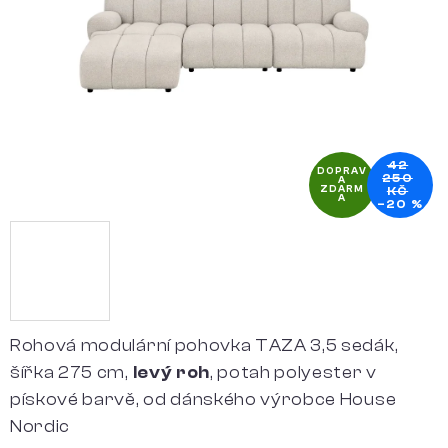
hvězdiček.
42
DOPRAV
250
A
ZDARM
KČ
A
–20 %
Rohová modulární pohovka TAZA 3,5 sedák,
šířka 275 cm,
levý roh
, potah polyester v
pískové barvě, od dánského výrobce House
Nordic