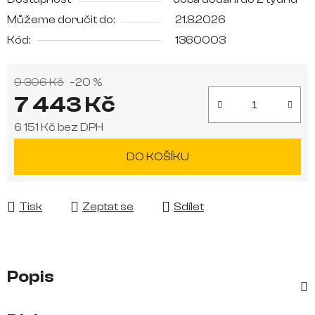
Můžeme doručit do:
21.8.2026
Kód:
1360003
9 306 Kč
–20 %
7 443 Kč
6 151 Kč bez DPH
Měrná cena:
DO KOŠÍKU
Tisk
Zeptat se
Sdílet
Popis