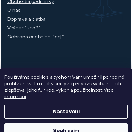
Obchodní podmínky
O nás
Doprava a platba
Vrácení zboží
Ochrana osobních údajů
Používáme cookies, abychom Vám umožnili pohodlné
prohlížení webu a díky analýze provozu webu neustále
zlepšovali jeho funkce, výkon a použitelnost.
Více
informací
Nabízíme 5% slevu
Nastavení
Vytvořil Shoptet
| Dostmedia
Souhlasím