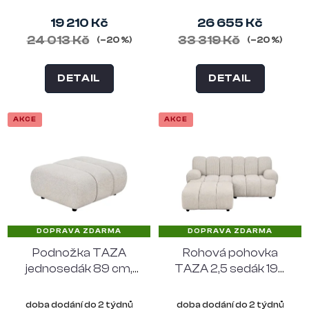
19 210 Kč
26 655 Kč
24 013 Kč
33 319 Kč
(–20 %)
(–20 %)
DETAIL
DETAIL
AKCE
AKCE
DOPRAVA ZDARMA
DOPRAVA ZDARMA
Podnožka TAZA
Rohová pohovka
jednosedák 89 cm,
TAZA 2,5 sedák 190
polyester, písková
cm, levý roh,
polyester, písková
doba dodání do 2 týdnů
doba dodání do 2 týdnů