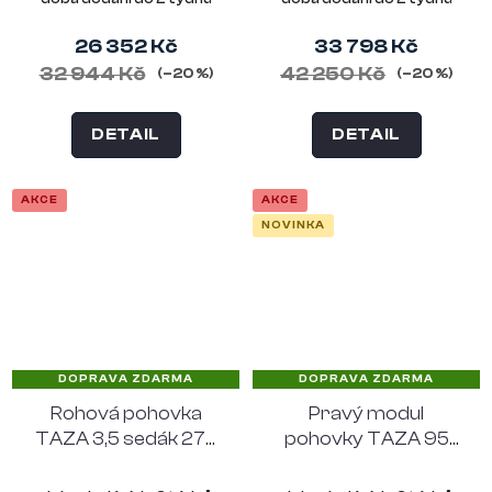
26 352 Kč
33 798 Kč
32 944 Kč
42 250 Kč
(–20 %)
(–20 %)
DETAIL
DETAIL
AKCE
AKCE
NOVINKA
DOPRAVA ZDARMA
DOPRAVA ZDARMA
Rohová pohovka
Pravý modul
TAZA 3,5 sedák 275
pohovky TAZA 95
cm, levý roh,
cm, polyester,
polyester, písková
písková