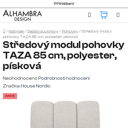
Přejít
Přihlášení
na
Hledat
NÁKUP
obsah
KOŠÍK
Domů
/
Nábytek
/
Sedací soupravy
/
Pohovky
/
Středový modul
pohovky TAZA 85 cm, polyester, písková
Středový modul pohovky
TAZA 85 cm, polyester,
písková
Průměrné
Neohodnoceno
Podrobnosti hodnocení
hodnocení
Značka:
House Nordic
produktu
AKCE
je
0,0
z
5