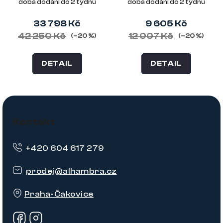
doba dodání do 2 týdnů
doba dodání do 2 týdnů
33 798 Kč
9 605 Kč
42 250 Kč
12 007 Kč
(–20 %)
(–20 %)
DETAIL
DETAIL
Z
á
Kontakt
p
+420 604 617 279
a
t
prodej
@
alhambra.cz
í
Praha-Čakovice